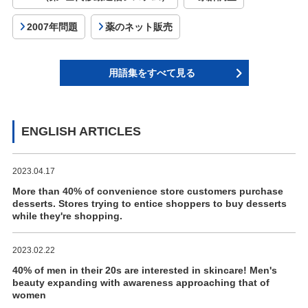
2007年問題
薬のネット販売
用語集をすべて見る
ENGLISH ARTICLES
2023.04.17
More than 40% of convenience store customers purchase
desserts. Stores trying to entice shoppers to buy desserts
while they're shopping.
2023.02.22
40% of men in their 20s are interested in skincare! Men's
beauty expanding with awareness approaching that of
women