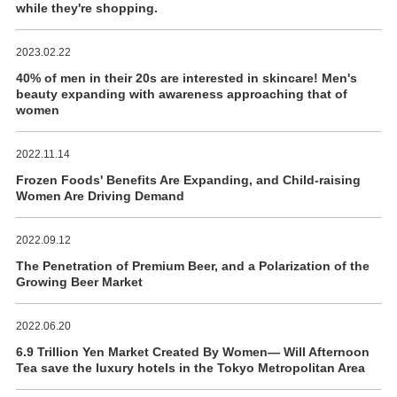
while they're shopping.
2023.02.22
40% of men in their 20s are interested in skincare! Men's
beauty expanding with awareness approaching that of
women
2022.11.14
Frozen Foods' Benefits Are Expanding, and Child-raising
Women Are Driving Demand
2022.09.12
The Penetration of Premium Beer, and a Polarization of the
Growing Beer Market
2022.06.20
6.9 Trillion Yen Market Created By Women― Will Afternoon
Tea save the luxury hotels in the Tokyo Metropolitan Area