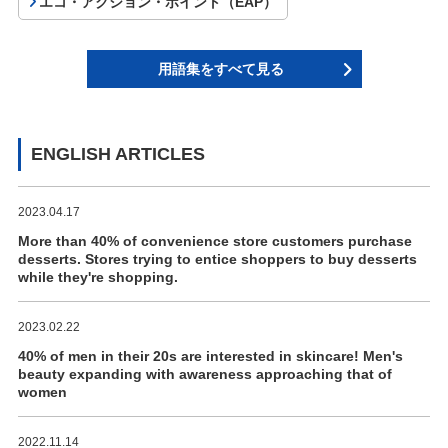
エコ・アクション・ポイント（EAP）
用語集をすべて見る
ENGLISH ARTICLES
2023.04.17
More than 40% of convenience store customers purchase
desserts. Stores trying to entice shoppers to buy desserts
while they're shopping.
2023.02.22
40% of men in their 20s are interested in skincare! Men's
beauty expanding with awareness approaching that of
women
2022.11.14