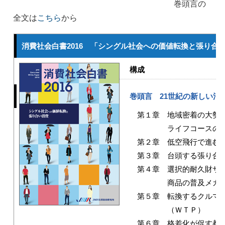
巻頭言の
全文は
こちら
から
消費社会白書2016 「シングル社会への価値転換と張り合
構成
巻頭言 21世紀の新しい消
第１章 地域密着の大勢
ライフコースの新
第２章 低空飛行で進む
第３章 台頭する張り合
第４章 選択的耐久財サ
商品の普及メカニ
第５章 転換するクルマの
（ＷＴＰ）
第６章 格差化が促す都