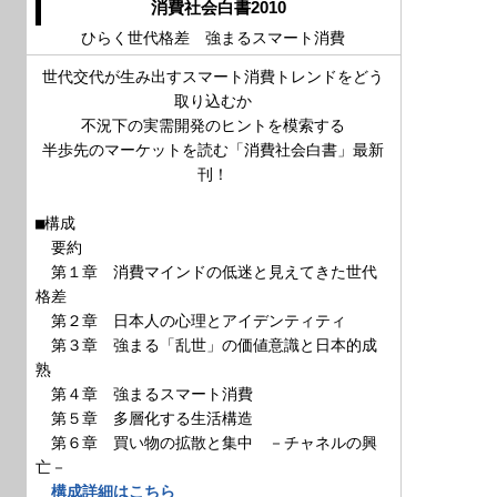
消費社会白書2010
ひらく世代格差 強まるスマート消費
世代交代が生み出すスマート消費トレンドをどう
取り込むか
不況下の実需開発のヒントを模索する
半歩先のマーケットを読む「消費社会白書」最新
刊！
■構成
要約
第１章 消費マインドの低迷と見えてきた世代
格差
第２章 日本人の心理とアイデンティティ
第３章 強まる「乱世」の価値意識と日本的成
熟
第４章 強まるスマート消費
第５章 多層化する生活構造
第６章 買い物の拡散と集中 －チャネルの興
亡－
構成詳細はこちら