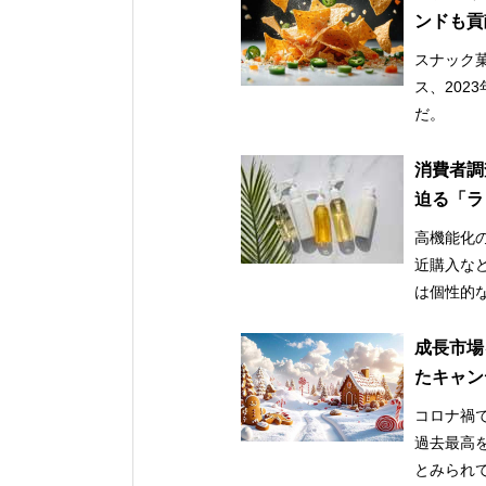
ンドも貢
スナック
ス、202
だ。
消費者調
迫る「ラ
高機能化
近購入な
は個性的
成長市場
たキャン
コロナ禍で
過去最高
とみられ