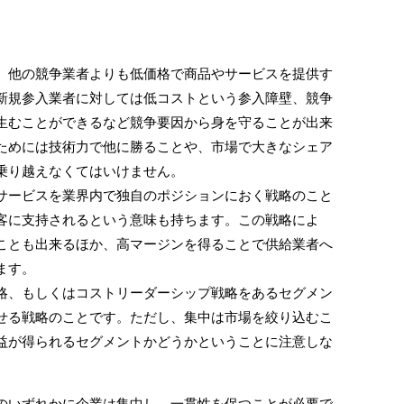
他の競争業者よりも低価格で商品やサービスを提供す
新規参入業者に対しては低コストという参入障壁、競争
生むことができるなど競争要因から身を守ることが出来
ためには技術力で他に勝ることや、市場で大きなシェア
乗り越えなくてはいけません。
ービスを業界内で独自のポジションにおく戦略のこと
客に支持されるという意味も持ちます。この戦略によ
ことも出来るほか、高マージンを得ることで供給業者へ
ます。
、もしくはコストリーダーシップ戦略をあるセグメン
せる戦略のことです。ただし、集中は市場を絞り込むこ
益が得られるセグメントかどうかということに注意しな
いずれかに企業は集中し、一貫性を保つことが必要で