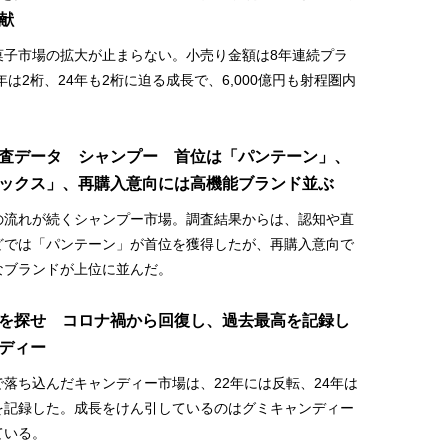
献
菓子市場の拡大が止まらない。小売り金額は8年連続プラ
3年は2桁、24年も2桁に迫る成長で、6,000億円も射程圏内
査データ シャンプー 首位は「パンテーン」、
ックス」、再購入意向には高機能ブランド並ぶ
の流れが続くシャンプー市場。調査結果からは、認知や直
どでは「パンテーン」が首位を獲得したが、再購入意向で
なブランドが上位に並んだ。
を探せ コロナ禍から回復し、過去最高を記録し
ディー
落ち込んだキャンディー市場は、22年には反転、24年は
を記録した。成長をけん引しているのはグミキャンディー
ている。