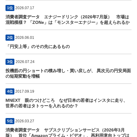
1位
2026.07.17
消費者調査データ エナジードリンク（2026年7月版） 市場は
混戦模様？ 「ZONe」は「モンスターエナジー」を超えられるか
2位
2026.06.01
「円安上等」のその先にあるもの
3位
2026.07.24
投機筋の円ショートの積み増し・買い戻しが、 異次元の円安局面
の短期変動を増幅
4位
2017.09.19
MNEXT 眼のつけどころ なぜ日本の若者はインスタに走り、
世界の若者はタトゥーを入れるのか？
5位
2026.03.27
消費者調査データ サブスクリプションサービス（2026年3月
版） 首位「Amazonプライム・ビデオ」、再利用意向トップは