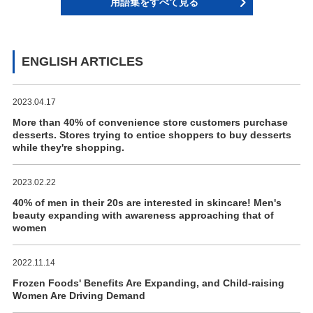
用語集をすべて見る
ENGLISH ARTICLES
2023.04.17
More than 40% of convenience store customers purchase
desserts. Stores trying to entice shoppers to buy desserts
while they're shopping.
2023.02.22
40% of men in their 20s are interested in skincare! Men's
beauty expanding with awareness approaching that of
women
2022.11.14
Frozen Foods' Benefits Are Expanding, and Child-raising
Women Are Driving Demand