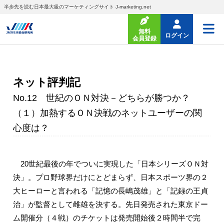
半歩先を読む日本最大級のマーケティングサイト J-marketing.net
無料
ログイン
会員登録
ネット評判記
No.12 世紀のＯＮ対決－どちらが勝つか？
（１）加熱するＯＮ決戦のネットユーザーの関
心度は？
20世紀最後の年でついに実現した「日本シリーズＯＮ対
決」。プロ野球界だけにとどまらず、日本スポーツ界の２
大ヒーローと言われる「記憶の長嶋茂雄」と「記録の王貞
治」が監督として雌雄を決する。先日発売された東京ドー
ム開催分（４戦）のチケットは発売開始後２時間半で完