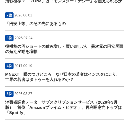
混戦模様？ 「ZONe」は「モンスターエナジー」を超えられるか
2位
2026.06.01
「円安上等」のその先にあるもの
3位
2026.07.24
投機筋の円ショートの積み増し・買い戻しが、 異次元の円安局面
の短期変動を増幅
4位
2017.09.19
MNEXT 眼のつけどころ なぜ日本の若者はインスタに走り、
世界の若者はタトゥーを入れるのか？
5位
2026.03.27
消費者調査データ サブスクリプションサービス（2026年3月
版） 首位「Amazonプライム・ビデオ」、再利用意向トップは
「Spotify」