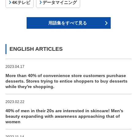
4Kテレビ
データマイニング
用語集をすべて見る
ENGLISH ARTICLES
2023.04.17
More than 40% of convenience store customers purchase
desserts. Stores trying to entice shoppers to buy desserts
while they're shopping.
2023.02.22
40% of men in their 20s are interested in skincare! Men's
beauty expanding with awareness approaching that of
women
2022.11.14