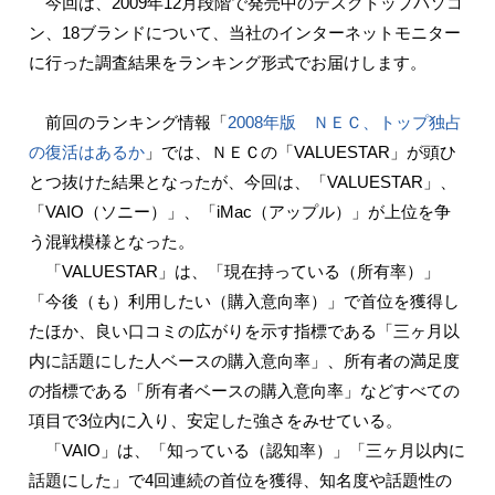
今回は、2009年12月段階で発売中のデスクトップパソコ
ン、18ブランドについて、当社のインターネットモニター
に行った調査結果をランキング形式でお届けします。
前回のランキング情報「
2008年版 ＮＥＣ、トップ独占
の復活はあるか
」では、ＮＥＣの「VALUESTAR」が頭ひ
とつ抜けた結果となったが、今回は、「VALUESTAR」、
「VAIO（ソニー）」、「iMac（アップル）」が上位を争
う混戦模様となった。
「VALUESTAR」は、「現在持っている（所有率）」
「今後（も）利用したい（購入意向率）」で首位を獲得し
たほか、良い口コミの広がりを示す指標である「三ヶ月以
内に話題にした人ベースの購入意向率」、所有者の満足度
の指標である「所有者ベースの購入意向率」などすべての
項目で3位内に入り、安定した強さをみせている。
「VAIO」は、「知っている（認知率）」「三ヶ月以内に
話題にした」で4回連続の首位を獲得、知名度や話題性の