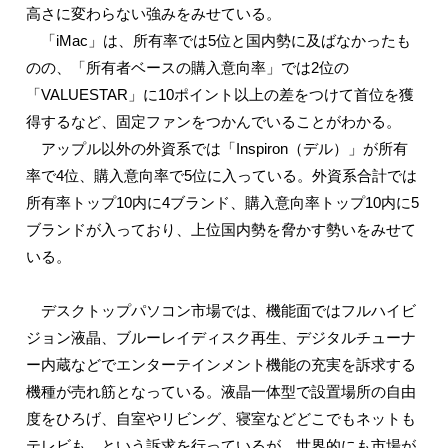
高さに変わらない強みをみせている。
「iMac」は、所有率では5位と国内勢に及ばなかったも
のの、「所有者ベースの購入意向率」では2位の
「VALUESTAR」に10ポイント以上の差をつけて首位を獲
得するなど、固定ファンをつかんでいることがわかる。
アップル以外の外資系では「Inspiron（デル）」が所有
率で4位、購入意向率で5位に入っている。外資系合計では
所有率トップ10内に4ブランド、購入意向率トップ10内に5
ブランドが入っており、上位国内勢を脅かす勢いをみせて
いる。
デスクトップパソコン市場では、機能面ではフルハイビ
ジョン液晶、ブルーレイディスク再生、デジタルチューナ
ー内蔵などでエンターテインメント機能の充実を訴求する
機種が売れ筋となっている。液晶一体型で設置場所の自由
度をひろげ、自室やリビング、寝室などどこでもネットも
テレビも、という訴求を行っているが、世界的にも市場が