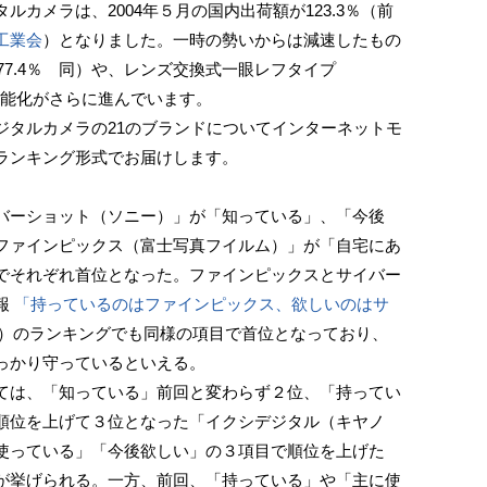
カメラは、2004年５月の国内出荷額が123.3％（前
工業会
）となりました。一時の勢いからは減速したもの
77.4％ 同）や、レンズ交換式一眼レフタイプ
高機能化がさらに進んでいます。
タルカメラの21のブランドについてインターネットモ
ランキング形式でお届けします。
ーショット（ソニー）」が「知っている」、「今後
ファインピックス（富士写真フイルム）」が「自宅にあ
でそれぞれ首位となった。ファインピックスとサイバー
報
「持っているのはファインピックス、欲しいのはサ
）のランキングでも同様の項目で首位となっており、
っかり守っているといえる。
は、「知っている」前回と変わらず２位、「持ってい
順位を上げて３位となった「イクシデジタル（キヤノ
使っている」「今後欲しい」の３項目で順位を上げた
が挙げられる。一方、前回、「持っている」や「主に使