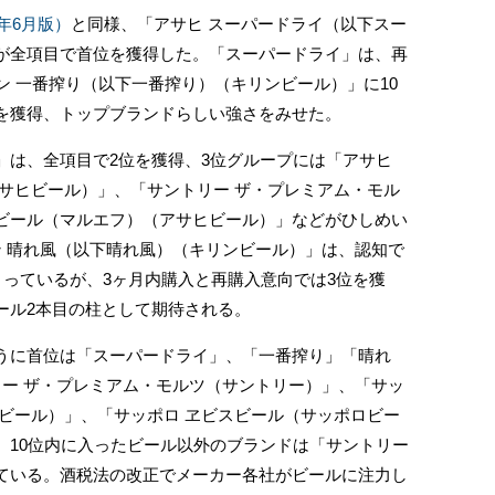
4年6月版）
と同様、「アサヒ スーパードライ（以下スー
が全項目で首位を獲得した。「スーパードライ」は、再
ン 一番搾り（以下一番搾り）（キリンビール）」に10
を獲得、トップブランドらしい強さをみせた。
は、全項目で2位を獲得、3位グループには「アサヒ
サヒビール）」、「サントリー ザ・プレミアム・モル
ビール（マルエフ）（アサヒビール）」などがひしめい
ン 晴れ風（以下晴れ風）（キリンビール）」は、認知で
まっているが、3ヶ月内購入と再購入意向では3位を獲
ール2本目の柱として期待される。
に首位は「スーパードライ」、「一番搾り」「晴れ
リー ザ・プレミアム・モルツ（サントリー）」、「サッ
ビール）」、「サッポロ ヱビスビール（サッポロビー
、10位内に入ったビール以外のブランドは「サントリー
ている。酒税法の改正でメーカー各社がビールに注力し