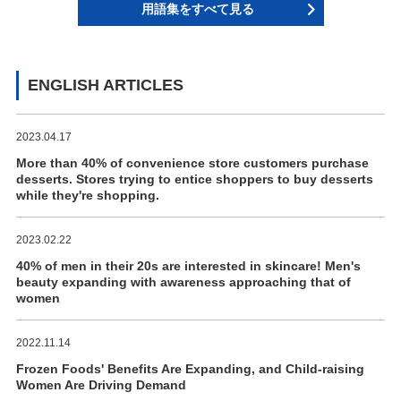
用語集をすべて見る
ENGLISH ARTICLES
2023.04.17
More than 40% of convenience store customers purchase
desserts. Stores trying to entice shoppers to buy desserts
while they're shopping.
2023.02.22
40% of men in their 20s are interested in skincare! Men's
beauty expanding with awareness approaching that of
women
2022.11.14
Frozen Foods' Benefits Are Expanding, and Child-raising
Women Are Driving Demand