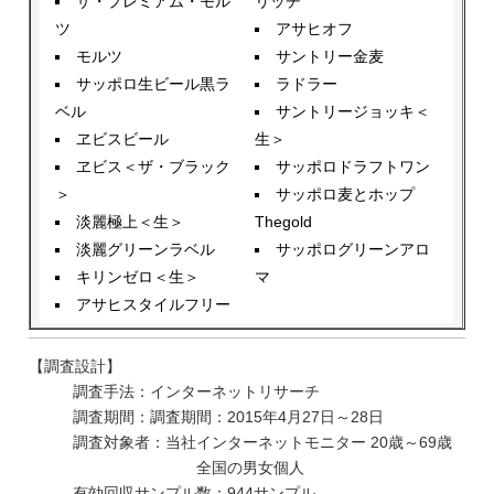
ザ・プレミアム・モル
リッチ
ツ
アサヒオフ
モルツ
サントリー金麦
サッポロ生ビール黒ラ
ラドラー
ベル
サントリージョッキ＜
ヱビスビール
生＞
ヱビス＜ザ・ブラック
サッポロドラフトワン
＞
サッポロ麦とホップ
淡麗極上＜生＞
Thegold
淡麗グリーンラベル
サッポログリーンアロ
キリンゼロ＜生＞
マ
アサヒスタイルフリー
【調査設計】
調査手法：インターネットリサーチ
調査期間：調査期間：2015年4月27日～28日
調査対象者：当社インターネットモニター 20歳～69歳
全国の男女個人
有効回収サンプル数：944サンプル