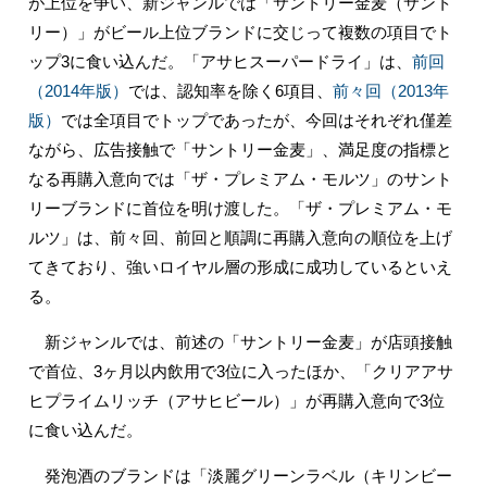
が上位を争い、新ジャンルでは「サントリー金麦（サント
リー）」がビール上位ブランドに交じって複数の項目でト
ップ3に食い込んだ。「アサヒスーパードライ」は、
前回
（2014年版）
では、認知率を除く6項目、
前々回（2013年
版）
では全項目でトップであったが、今回はそれぞれ僅差
ながら、広告接触で「サントリー金麦」、満足度の指標と
なる再購入意向では「ザ・プレミアム・モルツ」のサント
リーブランドに首位を明け渡した。「ザ・プレミアム・モ
ルツ」は、前々回、前回と順調に再購入意向の順位を上げ
てきており、強いロイヤル層の形成に成功しているといえ
る。
新ジャンルでは、前述の「サントリー金麦」が店頭接触
で首位、3ヶ月以内飲用で3位に入ったほか、「クリアアサ
ヒプライムリッチ（アサヒビール）」が再購入意向で3位
に食い込んだ。
発泡酒のブランドは「淡麗グリーンラベル（キリンビー