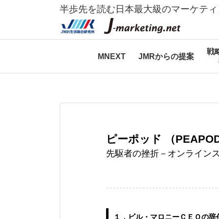
半歩先を読む日本最大級のマーケティ
戦
MNEXT
JMRからの提案
ピーポッド （PEAPOD.
先駆者の挫折－オンラインスー
１．ビル・マロニーＣＥＯの辞