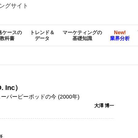
ングサイト
略ケースの
トレンド＆
マーケティングの
New!
教科書
データ
基礎知識
業界分析
 Inc）
パーピーポッドの今 (2000年)
大澤 博一
任