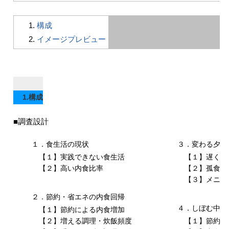
構成
イメージプレビュー
1.構成
■調査設計
１．食生活の現状
３．変わる夕食
【１】実践できない食生活
【１】遅くな
【２】高い内食比率
【２】孤食の
【３】メニュ
２．節約・省エネの内食回帰
４．しぼむ中食
【１】節約による内食増加
【２】増える調理・炊飯頻度
【１】節約手