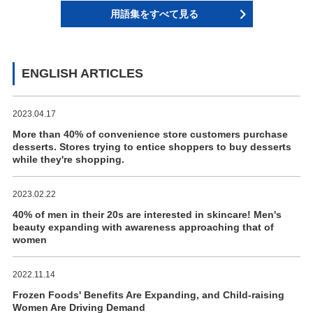
用語集をすべて見る
ENGLISH ARTICLES
2023.04.17
More than 40% of convenience store customers purchase
desserts. Stores trying to entice shoppers to buy desserts
while they're shopping.
2023.02.22
40% of men in their 20s are interested in skincare! Men's
beauty expanding with awareness approaching that of
women
2022.11.14
Frozen Foods' Benefits Are Expanding, and Child-raising
Women Are Driving Demand