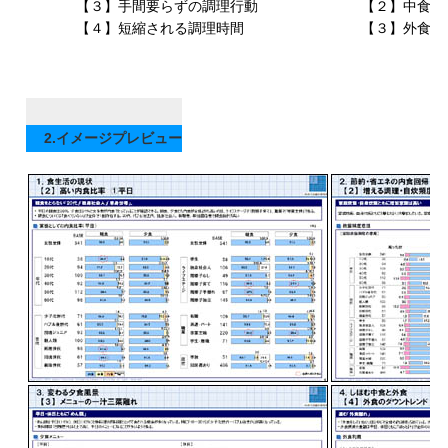
【３】手間要らずの調理行動
【２】中食の
【４】短縮される調理時間
【３】外食の
2.イメージプレビュー