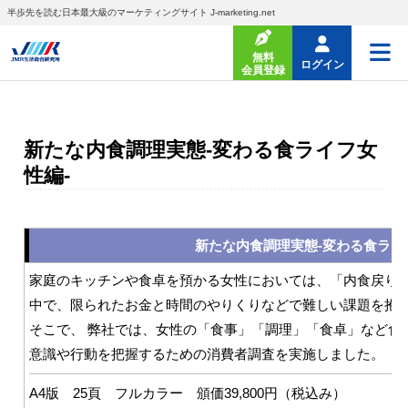
半歩先を読む日本最大級のマーケティングサイト J-marketing.net
無料
ログイン
会員登録
新たな内食調理実態-変わる食ライフ女
性編-
新たな内食調理実態-変わる食ライ
家庭のキッチンや食卓を預かる女性においては、「内食戻り
中で、限られたお金と時間のやりくりなどで難しい課題を抱
そこで、 弊社では、女性の「食事」「調理」「食卓」など食
意識や行動を把握するための消費者調査を実施しました。
A4版 25頁 フルカラー 頒価39,800円（税込み）