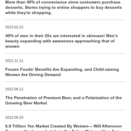
More than 40% of convenience store customers purchase
desserts. Stores trying to entice shoppers to buy desserts
while they're shopping.
2023.02.22
40% of men in their 20s are interested in skincare! Men's
beauty expanding with awareness approaching that of
women
2022.11.14
Frozen Foods' Benefits Are Expanding, and Child-raising
Women Are Driving Demand
2022.09.12
The Penetration of Premium Beer, and a Polarization of the
Growing Beer Market
2022.06.20
6.9 Trillion Yen Market Created By Women― Will Afternoon