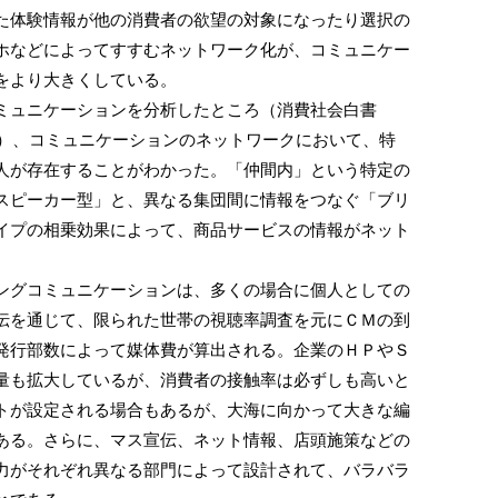
た体験情報が他の消費者の欲望の対象になったり選択の
ホなどによってすすむネットワーク化が、コミュニケー
をより大きくしている。
ュニケーションを分析したところ（消費社会白書
照）、コミュニケーションのネットワークにおいて、特
人が存在することがわかった。「仲間内」という特定の
スピーカー型」と、異なる集団間に情報をつなぐ「ブリ
イプの相乗効果によって、商品サービスの情報がネット
グコミュニケーションは、多くの場合に個人としての
伝を通じて、限られた世帯の視聴率調査を元にＣＭの到
発行部数によって媒体費が算出される。企業のＨＰやＳ
量も拡大しているが、消費者の接触率は必ずしも高いと
トが設定される場合もあるが、大海に向かって大きな編
ある。さらに、マス宣伝、ネット情報、店頭施策などの
力がそれぞれ異なる部門によって設計されて、バラバラ