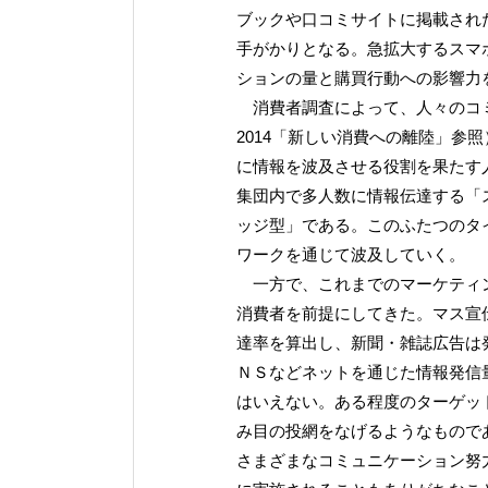
ブックや口コミサイトに掲載され
手がかりとなる。急拡大するスマ
ションの量と購買行動への影響力
消費者調査によって、人々のコミ
2014「新しい消費への離陸」参
に情報を波及させる役割を果たす
集団内で多人数に情報伝達する「
ッジ型」である。このふたつのタ
ワークを通じて波及していく。
一方で、これまでのマーケティン
消費者を前提にしてきた。マス宣
達率を算出し、新聞・雑誌広告は
ＮＳなどネットを通じた情報発信
はいえない。ある程度のターゲッ
み目の投網をなげるようなもので
さまざまなコミュニケーション努