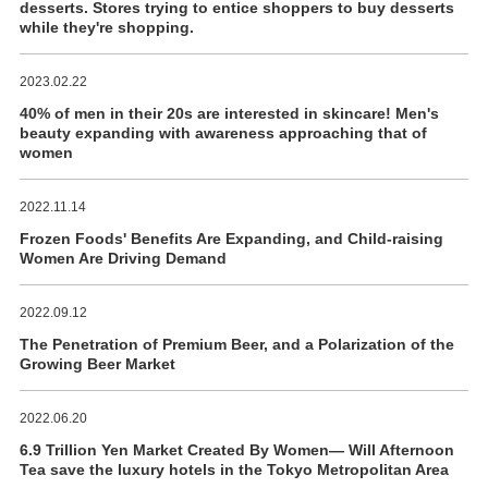
desserts. Stores trying to entice shoppers to buy desserts
while they're shopping.
2023.02.22
40% of men in their 20s are interested in skincare! Men's
beauty expanding with awareness approaching that of
women
2022.11.14
Frozen Foods' Benefits Are Expanding, and Child-raising
Women Are Driving Demand
2022.09.12
The Penetration of Premium Beer, and a Polarization of the
Growing Beer Market
2022.06.20
6.9 Trillion Yen Market Created By Women― Will Afternoon
Tea save the luxury hotels in the Tokyo Metropolitan Area