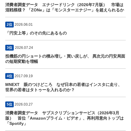
消費者調査データ エナジードリンク（2026年7月版） 市場は
混戦模様？ 「ZONe」は「モンスターエナジー」を超えられるか
2位
2026.06.01
「円安上等」のその先にあるもの
3位
2026.07.24
投機筋の円ショートの積み増し・買い戻しが、 異次元の円安局面
の短期変動を増幅
4位
2017.09.19
MNEXT 眼のつけどころ なぜ日本の若者はインスタに走り、
世界の若者はタトゥーを入れるのか？
5位
2026.03.27
消費者調査データ サブスクリプションサービス（2026年3月
版） 首位「Amazonプライム・ビデオ」、再利用意向トップは
「Spotify」