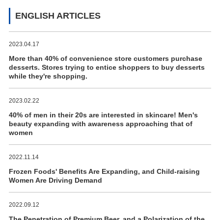
ENGLISH ARTICLES
2023.04.17
More than 40% of convenience store customers purchase
desserts. Stores trying to entice shoppers to buy desserts
while they're shopping.
2023.02.22
40% of men in their 20s are interested in skincare! Men's
beauty expanding with awareness approaching that of
women
2022.11.14
Frozen Foods' Benefits Are Expanding, and Child-raising
Women Are Driving Demand
2022.09.12
The Penetration of Premium Beer, and a Polarization of the