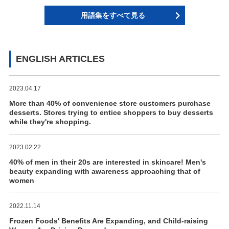
用語集をすべて見る
ENGLISH ARTICLES
2023.04.17
More than 40% of convenience store customers purchase
desserts. Stores trying to entice shoppers to buy desserts
while they're shopping.
2023.02.22
40% of men in their 20s are interested in skincare! Men's
beauty expanding with awareness approaching that of
women
2022.11.14
Frozen Foods' Benefits Are Expanding, and Child-raising