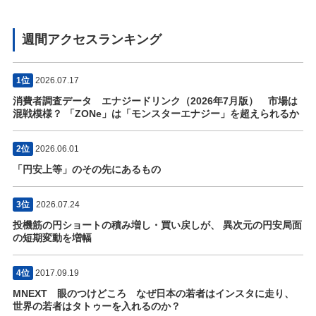
週間アクセスランキング
1位
2026.07.17
消費者調査データ エナジードリンク（2026年7月版） 市場は
混戦模様？ 「ZONe」は「モンスターエナジー」を超えられるか
2位
2026.06.01
「円安上等」のその先にあるもの
3位
2026.07.24
投機筋の円ショートの積み増し・買い戻しが、 異次元の円安局面
の短期変動を増幅
4位
2017.09.19
MNEXT 眼のつけどころ なぜ日本の若者はインスタに走り、
世界の若者はタトゥーを入れるのか？