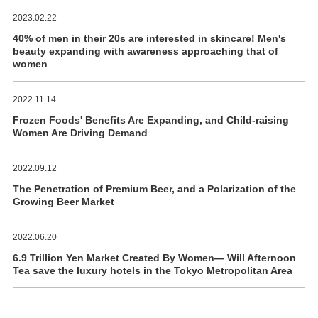
2023.02.22
40% of men in their 20s are interested in skincare! Men's
beauty expanding with awareness approaching that of
women
2022.11.14
Frozen Foods' Benefits Are Expanding, and Child-raising
Women Are Driving Demand
2022.09.12
The Penetration of Premium Beer, and a Polarization of the
Growing Beer Market
2022.06.20
6.9 Trillion Yen Market Created By Women― Will Afternoon
Tea save the luxury hotels in the Tokyo Metropolitan Area