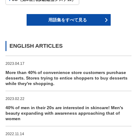
用語集をすべて見る
ENGLISH ARTICLES
2023.04.17
More than 40% of convenience store customers purchase
desserts. Stores trying to entice shoppers to buy desserts
while they're shopping.
2023.02.22
40% of men in their 20s are interested in skincare! Men's
beauty expanding with awareness approaching that of
women
2022.11.14