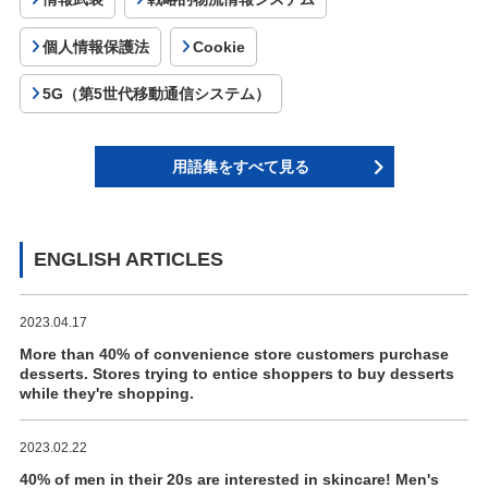
個人情報保護法
Cookie
5G（第5世代移動通信システム）
用語集をすべて見る
ENGLISH ARTICLES
2023.04.17
More than 40% of convenience store customers purchase
desserts. Stores trying to entice shoppers to buy desserts
while they're shopping.
2023.02.22
40% of men in their 20s are interested in skincare! Men's