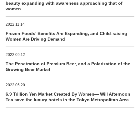
beauty expanding with awareness approaching that of
women
2022.11.14
Frozen Foods' Benefits Are Expanding, and Child-raising
Women Are Driving Demand
2022.09.12
The Penetration of Premium Beer, and a Polarization of the
Growing Beer Market
2022.06.20
6.9 Trillion Yen Market Created By Women― Will Afternoon
Tea save the luxury hotels in the Tokyo Metropolitan Area