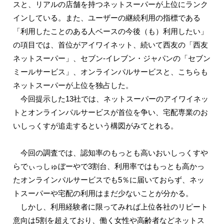
スと、リアルの店舗を持つネットスーパーが上位にランク
インしている。また、ユーザーの継続利用の指標である
「利用したことのある人ベースの今後（も）利用したい」
の項目では、首位がアイワイネット、続いて西友の「西友
ネットスーパー」、セブン-イレブン・ジャパンの「セブン
ミールサービス」、オンラインパルサービスと、こちらも
ネットスーパーが上位を独占した。
今回提示した13社では、ネットスーパーのアイワイネッ
トとオンラインパルサービスが首位を争い、宅配専業のお
いしっくすが追走するという構図がみてとれる。
今回の調査では、認知率のもっとも高いおいしっくすや
らでぃっしゅぼーやで3割台、利用率ではもっとも高かっ
たオンラインパルサービスでも5％に届いておらず、ネッ
トスーパーや宅配の利用はまだ少ないことが分かる。
しかし、利用経験者に限ってみれば上位各社のリピート
意向は5割を超えており、働く女性や高齢者などネットス