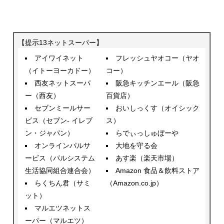
【提示13ネットスーパー】
アイワイネット
フレッシュヤオコー（ヤオ
（イトーヨーカドー）
コー）
西友ネットスーパ
阪急キッチンエール（阪急
ー（西友）
百貨店）
セブンミールサー
おいしっくす（オイシック
ビス（セブン- イレブ
ス）
ン・ジャパン）
らでぃっしゅぼーや
オンラインパルサ
大地を守る会
ービス（パルシステム
あす楽（楽天市場）
生活協同組合連合会）
Amazon 食品＆飲料ストア
らくちん君（サミ
（Amazon.co.jp）
ット）
マルエツネットス
ーパー（マルエツ）