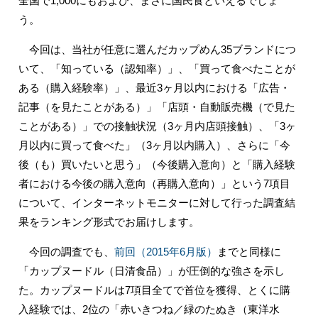
全国で1,000にもおよび、まさに国民食といえるでしょ
う。
今回は、当社が任意に選んだカップめん35ブランドにつ
いて、「知っている（認知率）」、「買って食べたことが
ある（購入経験率）」、最近3ヶ月以内における「広告・
記事（を見たことがある）」「店頭・自動販売機（で見た
ことがある）」での接触状況（3ヶ月内店頭接触）、「3ヶ
月以内に買って食べた」（3ヶ月以内購入）、さらに「今
後（も）買いたいと思う」（今後購入意向）と「購入経験
者における今後の購入意向（再購入意向）」という7項目
について、インターネットモニターに対して行った調査結
果をランキング形式でお届けします。
今回の調査でも、
前回（2015年6月版）
までと同様に
「カップヌードル（日清食品）」が圧倒的な強さを示し
た。カップヌードルは7項目全てで首位を獲得、とくに購
入経験では、2位の「赤いきつね／緑のたぬき（東洋水