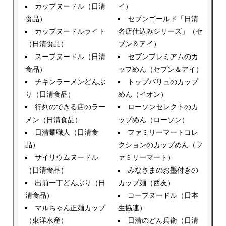
カップヌードル（日清
イ）
食品）
セブンゴールド「日清
カップヌードルライト
名店仕込みシリーズ」（セ
（日清食品）
ブン＆アイ）
スープヌードル（日清
セブンプレミアムのカ
食品）
ップめん（セブン＆アイ）
チキンラーメンどんぶ
トップバリュのカップ
り（日清食品）
めん（イオン）
行列のできる店のラー
ローソンセレクトのカ
メン（日清食品）
ップめん（ローソン）
日清麺職人（日清食
ファミリーマートコレ
品）
クションのカップめん（フ
サイリウムヌードル
ァミリーマート）
（日清食品）
みなさまのお墨付きの
出前一丁どんぶり（日
カップ麺（西友）
清食品）
コープヌードル（日本
マルちゃん正麺カップ
生協連）
（東洋水産）
日清のどん兵衛（日清