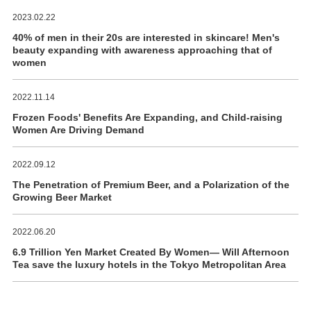
2023.02.22
40% of men in their 20s are interested in skincare! Men's
beauty expanding with awareness approaching that of
women
2022.11.14
Frozen Foods' Benefits Are Expanding, and Child-raising
Women Are Driving Demand
2022.09.12
The Penetration of Premium Beer, and a Polarization of the
Growing Beer Market
2022.06.20
6.9 Trillion Yen Market Created By Women― Will Afternoon
Tea save the luxury hotels in the Tokyo Metropolitan Area