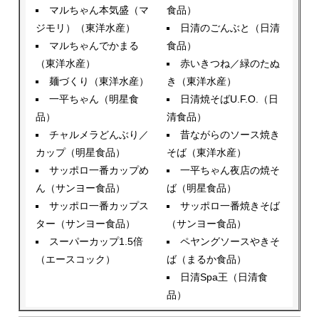
マルちゃん本気盛（マ
食品）
ジモリ）（東洋水産）
日清のごんぶと（日清
マルちゃんでかまる
食品）
（東洋水産）
赤いきつね／緑のたぬ
麺づくり（東洋水産）
き（東洋水産）
一平ちゃん（明星食
日清焼そばU.F.O.（日
品）
清食品）
チャルメラどんぶり／
昔ながらのソース焼き
カップ（明星食品）
そば（東洋水産）
サッポロ一番カップめ
一平ちゃん夜店の焼そ
ん（サンヨー食品）
ば（明星食品）
サッポロ一番カップス
サッポロ一番焼きそば
ター（サンヨー食品）
（サンヨー食品）
スーパーカップ1.5倍
ペヤングソースやきそ
（エースコック）
ば（まるか食品）
日清Spa王（日清食
品）