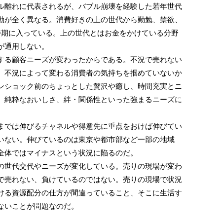
ル離れに代表されるが、バブル崩壊を経験した若年世代
動が全く異なる。消費好きの上の世代から勤勉、禁欲、
時期に入っている。上の世代とはお金をかけている分野
が通用しない。
る顧客ニーズが変わったからである。不況で売れない
。不況によって変わる消費者の気持ちを掴めていないか
ンショック前のちょっとした贅沢や癒し、時間充実とニ
、純粋なおいしさ、絆・関係性といった強まるニーズに
では伸びるチャネルや得意先に重点をおけば伸びてい
いない。伸びているのは東京や都市部など一部の地域
全体ではマイナスという状況に陥るのだ。
世代交代やニーズが変化している。売りの現場が変わ
で売れない、負けているのではない。売りの現場で状況
ける資源配分の仕方が間違っていること、そこに生活す
ないことが問題なのだ。