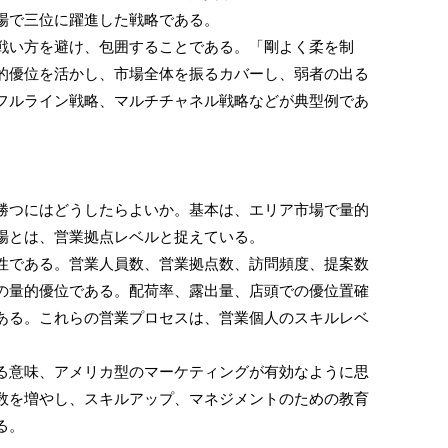
場で三位に躍進した戦略である。
い方を避け、包囲することである。「剛よく柔を制
的優位を活かし、市場全体を振るカバーし、弱者の出る
フルライン戦略、マルチチャネル戦略などが典型例であ
つにはどうしたらよいか。基本は、エリア市場で量的
場とは、営業拠点レベルと捉えている。
である。営業人員数、営業拠点数、訪問頻度、提案数
の量的優位である。配荷率、露出量、店頭での優位置確
ある。これらの営業プロセスは、営業個人のスキルレベ
意味、アメリカ型のマーケティングが有効なように思
数を増やし、スキルアップ、マネジメントのための教育
る。