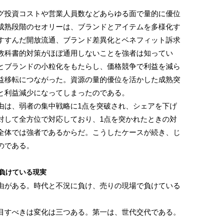
投資コストや営業人員数などあらゆる面で量的に優位
成熟段階のセオリーは、ブランドとアイテムを多様化す
すすんだ開放流通、ブランド差異化とベネフィット訴求
教科書的対策がほぼ通用しないことを強者は知ってい
とブランドの小粒化をもたらし、価格競争で利益を減ら
益移転につながった。資源の量的優位を活かした成熟突
と利益減少になってしまったのである。
は、弱者の集中戦略に1点を突破され、シェアを下げ
対して全方位で対応しており、1点を突かれたときの対
全体では強者であるからだ。こうしたケースが続き、じ
のである。
で負けている現実
がある。時代と不況に負け、売りの現場で負けている
すべきは変化は三つある。第一は、世代交代である。