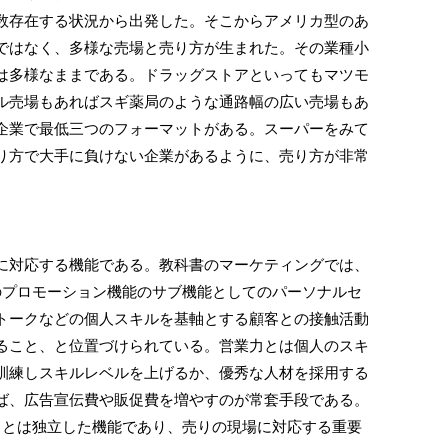
存在する状況から出発した。そこからアメリカ型のあ
ではなく、多様な売場と売り方が生まれた。その業種小
は多様なままである。ドラッグストアといってもマツモ
ル売場もあればスギ薬局のような通路幅の広い売場もあ
企業で最低三つのフォーマットがある。スーパーをみて
り方で大手に負けない企業があるように、売り方が非常
対応する機能である。教科書のマーケティングでは、
のプロモーション機能のサブ機能としてのパーソナルセ
トークなどの個人スキルを基軸とする顧客との接触活動
ること、と位置づけられている。営業力とは個人のスキ
訓練しスキルレベルを上げるか、優秀な人材を採用する
ば、広告宣伝費や販促費を増やすのが常套手段である。
とは独立した機能であり、売りの現場に対応する重要