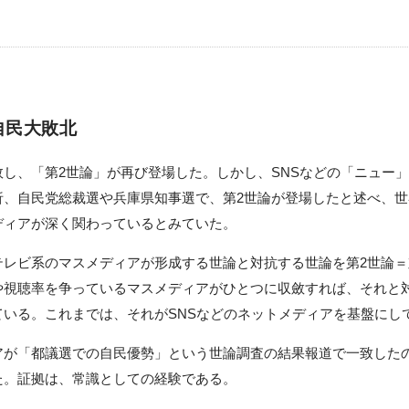
自民大敗北
し、「第2世論」が再び登場した。しかし、SNSなどの「ニュー
析、自民党総裁選や兵庫県知事選で、第2世論が登場したと述べ、
ディアが深く関わっているとみていた。
レビ系のマスメディアが形成する世論と対抗する世論を第2世論＝
や視聴率を争っているマスメディアがひとつに収斂すれば、それと
ている。これまでは、それがSNSなどのネットメディアを基盤にし
が「都議選での自民優勢」という世論調査の結果報道で一致した
た。証拠は、常識としての経験である。