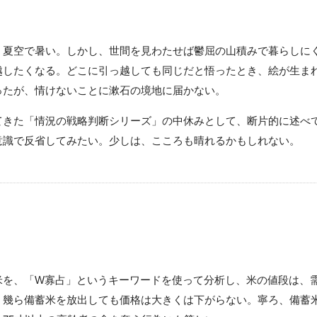
夏空で暑い。しかし、世間を見わたせば鬱屈の山積みで暮らしに
越したくなる。どこに引っ越しても同じだと悟ったとき、絵が生ま
ったが、情けないことに漱石の境地に届かない。
きた「情況の戦略判断シリーズ」の中休みとして、断片的に述べ
意識で反省してみたい。少しは、こころも晴れるかもしれない。
を、「W寡占」というキーワードを使って分析し、米の値段は、
。幾ら備蓄米を放出しても価格は大きくは下がらない。寧ろ、備蓄