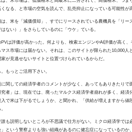
れば、米市場は、低価格米と高級米に二分されて、高価格米、つま
高くなる、と市場の空気を読んで、乱売抑止になっている可能性
は、米を「減価償却」、すでにリースされている農機具を「リー
ではない）」をさらしているのに「ウケ」ている。
Vは評価が高かった。何よりも、検索エンジンやAI評価が高く、
マス市場には届かない。それは、このサイトが限られた10,000人
門家が見逃せないサイトと位置づけられているからだ。
。もっとご活用下さい。
に関しての経済学者のコメントが少なく、あってもありきたりで
研究者」は、現在では、廃ったマルクス経済学者崩れが多く、経済
投入で米は下がるでしょうか、と聞かれ、「供給が増えますから値
る。
誰も説明しないところが不思議で仕方がない。ミクロ経済学では
会」という警察よりも強い組織があるのに健忘症になっているのか