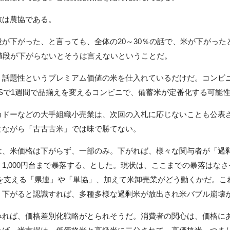
は農協である。
が下がった、と言っても、全体の20～30％の話で、米が下がった
値段が下がらないとそうは言えないということだ。
話題性というプレミアム価値の米を仕入れているだけだ。コンビ
Sで1週間で品揃えを変えるコンビニで、備蓄米が定番化する可能
ドーなどの大手組織小売業は、次回の入札に応じないことも公表さ
とながら「古古古米」では味で勝てない。
、米価格は下がらず、一部のみ。下がれば、様々な関与者が「過
1,000円台まで暴落する、とした。現状は、ここまでの暴落はなさ
プを支える「県連」や「単協」、加えて米卸売業がどう動くかだ。こ
、下がると認識すれば、多種多様な過剰米が放出され米バブル崩壊
れば、価格差別化戦略がとられそうだ。消費者の関心は、価格に