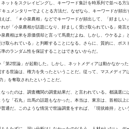
ネットをスクレイピングし、キーワード集計を時系列で並べる方
がドキュメンタリーでよくとる方法だ。なぜなら、キーワードが頻出
例えば、「＃小泉農相」などでキーワードが頻出して、「好ましい
それが「小泉農相が話題になり、好ましく受け取られている」発言
小泉農相は米を原価償却と言って馬鹿だよね、しかし、ウケるよ」
受け取られている」と判断することになる。さらに、質的に、ポス
基準のランダム性を保証することはできないからだ。
「第2世論」が起動した。しかし、ネットメディアは動かなかった
成する世論は、権力を失ったということだ。従って、マスメディア
権力」を奪取されたということだ。
なったのは、調査機関の調査結果だ、と言われている。都議選に
ような「石丸」出馬の話題もなかった。本当は、東京は、首相以上
が普通だ。このような情況で世論調査をすれば、「現状維持」とい
。
ももたずに、深い分析はしなかったのだろう。人材がいない。デ