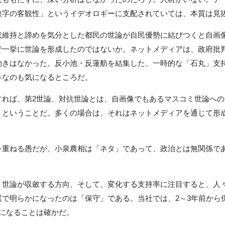
数字の客観性」というイデオロギーに支配されていては、本質は見
維持と諦めを気分とした都民の世論が自民優勢に結びつくと自画
で一挙に世論を形成したのではないか。ネットメディアは、政府批
動きはなかった。反小池・反蓮舫を結集した、一時的な「石丸」支
弁なのも気になるところだ。
れば、第2世論、対抗世論とは、自画像でもあるマスコミ世論への
、ということだ。多くの場合は、それはネットメディアを通じて形
重ねる愚だが、小泉農相は「ネタ」であって、政治とは無関係で
世論が収斂する方向、そして、変化する支持率に注目すると、人
選で明らかになったのは「保守」である。当社では、2～3年前から
核になることは確かだ。