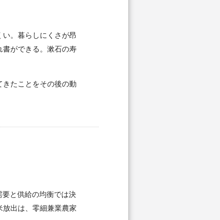
くい。暮らしにくさが昂
れ書ができる。漱石の寿
てきたことをその後の動
需要と供給の均衡では決
米放出は、零細兼業農家