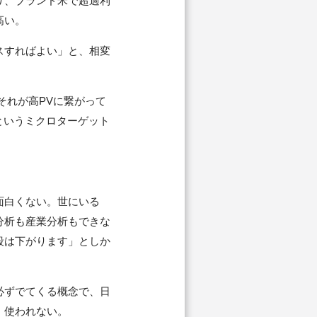
り、ブランド米で超過利
が高い。
スすればよい」と、相変
それが高PVに繋がって
というミクロターゲット
面白くない。世にいる
分析も産業分析もできな
段は下がります」としか
必ずでてくる概念で、日
、使われない。