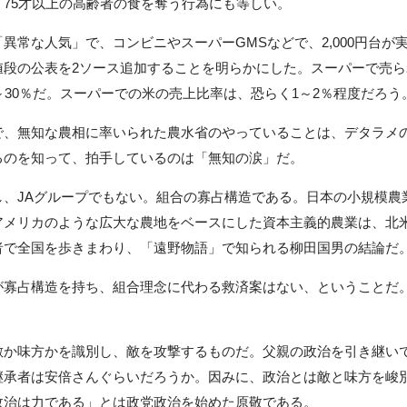
75才以上の高齢者の食を奪う行為にも等しい。
常な人気」で、コンビニやスーパーGMSなどで、2,000円台が
値段の公表を2ソース追加することを明らかにした。スーパーで売
～30％だ。スーパーでの米の売上比率は、恐らく1～2％程度だろう
、無知な農相に率いられた農水省のやっていることは、デタラメ
るのを知って、拍手しているのは「無知の涙」だ。
、JAグループでもない。組合の寡占構造である。日本の小規模農
アメリカのような広大な農地をベースにした資本主義的農業は、北
者で全国を歩きまわり、「遠野物語」で知られる柳田国男の結論だ
寡占構造を持ち、組合理念に代わる救済案はない、ということだ
。
か味方かを識別し、敵を攻撃するものだ。父親の政治を引き継い
継承者は安倍さんぐらいだろうか。因みに、政治とは敵と味方を峻
政治は力である」とは政党政治を始めた原敬である。