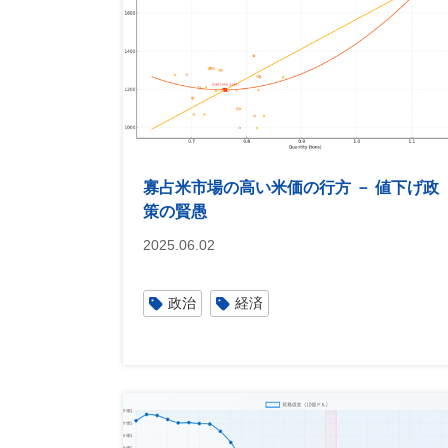
寡占米市場の高い米価の行方 － 値下げ政
策の賢愚
2025.06.02
政治
経済