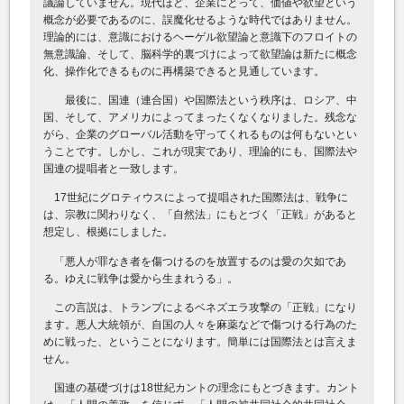
議論していません。現代ほど、企業にとって、価値や欲望という
概念が必要であるのに、誤魔化せるような時代ではありません。
理論的には、意識におけるヘーゲル欲望論と意識下のフロイトの
無意識論、そして、脳科学的裏づけによって欲望論は新たに概念
化、操作化できるものに再構築できると見通しています。
最後に、国連（連合国）や国際法という秩序は、ロシア、中
国、そして、アメリカによってまったくなくなりました。残念な
がら、企業のグローバル活動を守ってくれるものは何もないとい
うことです。しかし、これが現実であり、理論的にも、国際法や
国連の提唱者と一致します。
17世紀にグロティウスによって提唱された国際法は、戦争に
は、宗教に関わりなく、「自然法」にもとづく「正戦」があると
想定し、根拠にしました。
「悪人が罪なき者を傷つけるのを放置するのは愛の欠如であ
る。ゆえに戦争は愛から生まれうる」。
この言説は、トランプによるベネズエラ攻撃の「正戦」になり
ます。悪人大統領が、自国の人々を麻薬などで傷つける行為のた
めに戦った、ということになります。簡単には国際法とは言えま
せん。
国連の基礎づけは18世紀カントの理念にもとづきます。カント