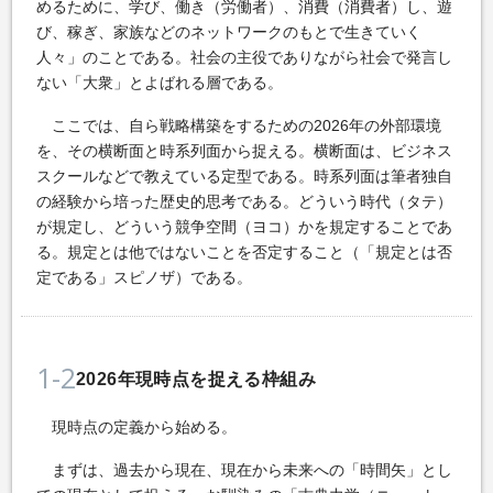
めるために、学び、働き（労働者）、消費（消費者）し、遊
び、稼ぎ、家族などのネットワークのもとで生きていく
人々」のことである。社会の主役でありながら社会で発言し
ない「大衆」とよばれる層である。
ここでは、自ら戦略構築をするための2026年の外部環境
を、その横断面と時系列面から捉える。横断面は、ビジネス
スクールなどで教えている定型である。時系列面は筆者独自
の経験から培った歴史的思考である。どういう時代（タテ）
が規定し、どういう競争空間（ヨコ）かを規定することであ
る。規定とは他ではないことを否定すること（「規定とは否
定である」スピノザ）である。
1-2
2026年現時点を捉える枠組み
現時点の定義から始める。
まずは、過去から現在、現在から未来への「時間矢」とし