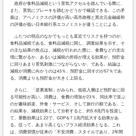
政府が食料品減税という景気アクセルを踏んでいる際に、
また、景気にブレーキを踏むかどうかで確認できる。この矛
盾は、アベノミクスの評価が高い高市政権と異次元金融緩和
の評価が低い日本銀行系エコノミストが違うことによる。
ふたつの弱点のなかでもっとも直近でリスクを持つのが、
食料品減税である。食料品減税に関し、調査結果を示す。そ
の主な結果の焦点は、減税が行われた際に、食費などの支出
増に繋がるか、あるいは減税の所得が増える効果が、預貯金
に回りあまり景気刺激につながらないか、である。結論は、
減税が消費に向かうのは43％、預貯金に回すのが57％であ
る。消費よりも預貯金が大きく上回る。
さらに、「逆累進制」がみられ、低収入層ほど預貯金に回
る可能性が高い。消費は、食費の増加が23％、同比率で並ぶ
のが趣味娯楽、外食・サービス、そして旅行の順である。こ
の結果を、減税効果として分析すると、約5.8兆円を投資し
て、乗数効果は1.22で、GDPを7.1兆円拡大する効果があ
る。従って、あまり高くないプラス経済効果となる。これ
は、消費習慣が従来の「不安消費」スタイルであり、2年間