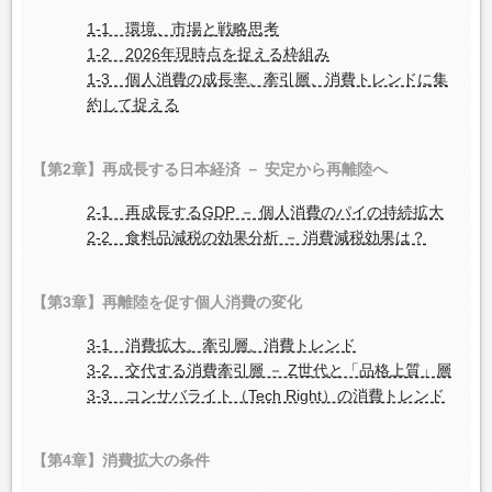
1-1 環境、市場と戦略思考
1-2 2026年現時点を捉える枠組み
1-3 個人消費の成長率、牽引層、消費トレンドに集
約して捉える
【第2章】再成長する日本経済 － 安定から再離陸へ
2-1 再成長するGDP － 個人消費のパイの持続拡大
2-2 食料品減税の効果分析 － 消費減税効果は？
【第3章】再離陸を促す個人消費の変化
3-1 消費拡大、牽引層、消費トレンド
3-2 交代する消費牽引層 － Z世代と「品格上質」層
3-3 コンサバライト（Tech Right）の消費トレンド
【第4章】消費拡大の条件