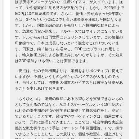
ほぼ所得アプローチなので「生産バイアス」が入っています。従
って、やや悲観的に見る見方が支配的です。しかし、2025年まで
GDPは13年連続成長です。さらに、物価上昇が始まった5年前か
らは、3~4％というOECDでも高い成長率を達成した国になりま
す。しかし、国際金融の流れを先取りした投機的な動きによっ
て、急激な円安が到来し、ドルベースではマイナスになっていま
す。ドルからみれば円世界はシュリンクしています。この情報の
印象操作で、日本は成長しないという観念がこびりついていま
す。円安は、純「輸出」を増やし、GDPにはプラスに作用しま
す。輸入物価上昇による物価上昇にもつながりますが、その効果
はGDP増加よりも低いことは実証できます。
要点は、他の予測機関よりは、消費をよりポジティブに捉えて
いますが、予測というものは何らかのバイアスが入るものであ
り、当社としては、消費拡大偏重のバイアスとは確実な証拠があ
ることを申しあげておきます。
もうひとつは、消費の根底にある欲望などを実証できないもの
として捉えるのではなく、A.スミスやヘーゲルという18世紀の近
代社会の誕生期の経済や哲学者に依拠して概念操作をし、測定し
ているということです。経済学やマーケティングは、効用にすり
かえて一元的に処理してきました。ここでは、社会学的な実証主
義的な概念操作という手法（マートン「中範囲理論」）で、操作
できるようにしました。この意味で、価値や欲望を、棚上げして