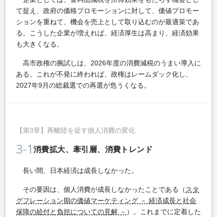
て捉え、政府の価格プロモーションに対して、価値プロモー
ションを重ねて、機会を売上として取り込むのが最適策であ
る。こうした企業が増えれば、経済厚生は高まり、経済効果
も大きくなる。
高市政権の腕試しは、2026年度の消費減税のうまい導入に
ある。これが不発に終われば、政権はレームダック化し、
2027年9月の総裁選での再選が危うくなる。
【第3章】再離陸を促す個人消費の変化
3-1
消費拡大、牽引層、消費トレンド
長い間、日本経済は成長しなかった。
その要因は、個人消費が成長しなかったことである（
スタ
グフレーション期の価値マーケティング － 経済成長と社会
保障の給付と負担についての見解 －
）。これまでに定着した