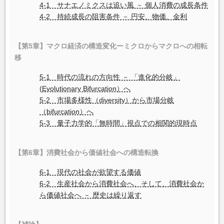
4-1 サナエノミクスは追い風 － 個人消費の成長条件
4-2 持続成長の阻害条件 － 円安、物価、金利
【第5章】マクロ経済の構造変化ーミクロからマクロへの相転
移
5-1 時代の流れの方向性 － 「進化的分岐」
(Evolutionary Bifurcation）へ
5-2 市場多様性（diversity）から市場分岐
（bifurcation）へ
5-3 量子力学的「無時間」視点での相関的現時点
【第6章】消費社会から価値社会への構造転換
6-1 現代の社会が欲望する価値
6-2 生産社会から消費社会へ、そして、消費社会か
ら価値社会へ － 歴史は繰り返す