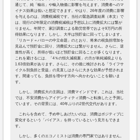
通じて、純「輸出」や輸入物価に影響を与えます。消費者へのマ
イナス効果は低いと想定できます。やはり、26年度の消費に影響
を与えるのは、消費税減税です。当社の緊急調査結果（本文）で
は、現行の2年限定の消費税減税は予想以上に消費拡大には繋が
りません。年間で、家計調査による勤労世帯でおよそ9万円の所
得効果になります。しかし、大半は預貯金に回ってしまいます。
「リカード＝バローの中立命題」のとおり、将来の税負担増加を
見込んで預貯金に回り、消費拡大には繋がりません。さらに、逆
進性が高く、所得が低いほど預貯金に回ることが多くなります。
これを避けるには、「4％の恒久減税案」の方が単純減税よりも
1.63倍効果があります。さらに、その後に検討される「ライフサ
イクル別負担と受益」の見直しはさらに大きな効果が予想されま
す。間違っても、負担を増やす方向へ向かわないことを願いま
す。
しかし、消費拡大の主因は、消費マインドです。これは、当社
では、不安消費からアイデンティティ消費へと転換したと予測し
ています。その背景には、40年ぶりの2世代交代があります。
これらを含めて、予め申しあげたいのは、消費はポジティブに
変化するという「バイアス」を持っているという見方もできま
す。
しかし、多くのエコノミストは消費の専門家ではありません。