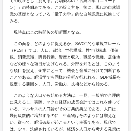
ての現在として捉える。お馴染みの「古典力学（ニュート
ン）」の枠組みである。この捉え方を、後に、現代の自然認
識の基礎となっている「量子力学」的な自然認識に転換して
みる。
現時点はこの時間矢の切断面となる。
この面を、どのように捉えるか。SWOT的な環境フレーム
（PEST）では、人口、政治、世代構成、性年代構成、価値
観、消費意識、購買行動、資産と収入、職業や職種、居住地
などの様々な項目があげられる。外部を知るとは、このよう
な項目を捉え、企業にとって、機会と脅威に分けて判断する
ことである。経済学でも同様の分析が行われる。GDP成長を
規定する要因を、人口、労働力、技術などから始める。
このような人口から始める方法は、一見、一般的で合理的
に見えるし、実際、マクロ経済の成長会計ではこれを使って
いる。マルサスの人口論がその古典的典型である。人口は、
幾何級数的に増加するのに、生産物はそのようには増えな
い。従って、経済破綻が起こるという主張である。現代で
は、少々、洗練されているが、経済を人口から考える発想は