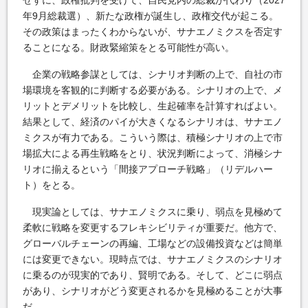
年9月総裁選）、新たな政権が誕生し、政権交代が起こる。
その政策はまったくわからないが、サナエノミクスを否定す
ることになる。財政緊縮策をとる可能性が高い。
企業の戦略参謀としては、シナリオ判断の上で、自社の市
場環境を客観的に判断する必要がある。シナリオの上で、メ
リットとデメリットを比較し、生起確率を計算すればよい。
結果として、経済のパイが大きくなるシナリオは、サナエノ
ミクスが有力である。こういう際は、積極シナリオの上で市
場拡大による再生戦略をとり、状況判断によって、消極シナ
リオに揃えるという「間接アプローチ戦略」（リデルハー
ト）をとる。
現実論としては、サナエノミクスに乗り、弱点を見極めて
柔軟に戦略を変更するフレキシビリティが重要だ。他方で、
グローバルチェーンの再編、工場などの設備投資などは簡単
には変更できない。現時点では、サナエノミクスのシナリオ
に乗るのが現実的であり、賢明である。そして、どこに弱点
があり、シナリオがどう変更されるかを見極めることが大事
だ。