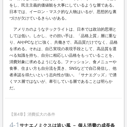
をし、民主主義的価値観を大事にしているような層である。
日本では、イーロン・マスク的な人物はいるが、思想的な裏
づけが欠けているきらいがある。
アメリカのようなテックライトは、日本では政治的思潮と
しては低い。しかし、その担い手は、「品格上質」層に重な
り、AIやPCなどに強く、共働きで、高品質だけでなく、品格
を求める。それは、自己実現の表現手段として、高品質を選
べる知識を持ち、自分に相応しい品格をもっていることを、
消費対象に求めるようになる。ファッション、食メニューや
食事、住まい方も自分流を貫き、SNSなどで自己発信し、他
者承認を得たいという志向性が強い。「サナエグッズ」で湧
くマス層ではないが、牽引している層であることは明らか
だ。
【第4章】消費拡大の条件
4-1
サナエノミクスは追い風 － 個人消費の成長条