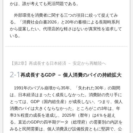
かは、誰が考えても死活問題である。
外部環境を消費者に関する三つの項目に絞って捉えてみ
る。「消費社会白書2026」と20年の蓄積による長期時系列
から提案したい。代理店的な軽さはないが真実性を追求して
いる。
【第2章】再成長する日本経済 － 安定から再離陸へ
2-1
再成長するGDP － 個人消費のパイの持続拡大
1991年のバブル崩壊から35年、「失われた30年」の期間
は、日本経済はまったく成長しなかった。消費財の売り手に
とっては、GDP（国内総生産）が成長しない、つまり、個人
消費のパイは大きくならなかった。ところがこの3年は、年
率3％程度の成長を達成し、2025年（暦年）は4％を超え
る。直近のGDPの四半期データ（総理府）の需要別の内訳を
みると民間需要は、個人消費及び設備投資ともに堅調で、公