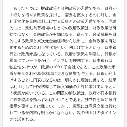
もうひとつは、財政政策と金融政策の矛盾である。政府が
手取りを増やす政策を採用し、需要を拡大するのに対し、金
利正常化を目的に利上げする日銀との政策矛盾である。理論
的には、変動為替相場のもとでの政府政策は、財政政策は有
効ではなく、金融政策が有効になる。従って、経済成長を目
的にする政府と異次元金融緩和から脱出し、金利政策を有効
化するための金利正常化を狙い、利上げするという、日本銀
行とは政策矛盾になっている。政府が景気を刺激し、日銀が
景気にブレーキをかけ、インフレを抑制する。日本銀行は、
独立性を持つが、政府の100％子会社である。この政策の矛
盾が長期金利や為替相場に大きな影響を与える。日銀が利上
げするごとに円安になるのは、明らかに理論に反する。結果
は利上げして円安誘導して輸入物価の上昇に繋げているとい
う状態が続いている。この問題の解決策は、政府が日本銀行
に政策協調を指示すればいいことである。独立性を盾に政府
指示を覆すことは難しい。しかし、実際には意見交換は行わ
れているが内容は明らかにならない。次の利上げのタイミン
グで試される。