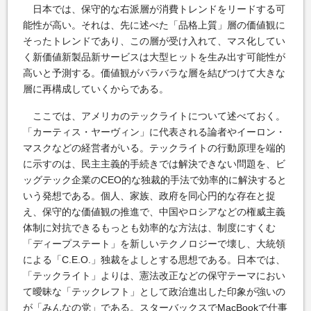
日本では、保守的な右派層が消費トレンドをリードする可
能性が高い。それは、先に述べた「品格上質」層の価値観に
そったトレンドであり、この層が受け入れて、マス化してい
く新価値新製品新サービスは大型ヒットを生み出す可能性が
高いと予測する。価値観がバラバラな層を結びつけて大きな
層に再構成していくからである。
ここでは、アメリカのテックライトについて述べておく。
「カーティス・ヤーヴィン」に代表される論者やイーロン・
マスクなどの経営者がいる。テックライトの行動原理を端的
に示すのは、民主主義的手続きでは解決できない問題を、ビ
ッグテック企業のCEO的な独裁的手法で効率的に解決すると
いう発想である。個人、家族、政府を同心円的な存在と捉
え、保守的な価値観の推進で、中国やロシアなどの権威主義
体制に対抗できるもっとも効率的な方法は、制度にすくむ
「ディープステート」を新しいテクノロジーで壊し、大統領
による「C.E.O.」独裁をよしとする思想である。日本では、
「テックライト」よりは、憲法改正などの保守テーマにおい
て曖昧な「テックレフト」として政治進出した印象が強いの
が「みんなの党」である。スターバックスでMacBookで仕事