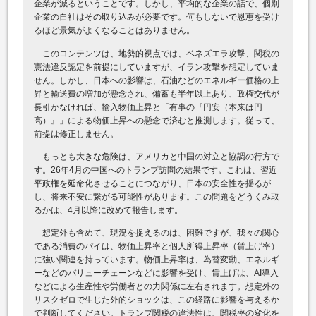
企業が減るということです。しかし、平均的な企業の話で、個別
企業の自社はその取り込みが必要です。何もしないで恩恵を受け
るほど景気がよくなることはありません。
このコンテンツは、地勢的視点では、ベネズエラ攻撃、関税の
憲法違反認定を前提にしていますが、イラン攻撃を想定していま
せん。しかし、日本への影響は、石油などのエネルギー価格の上
昇と輸送費の増加が懸念され、備蓄も半年以上あり、政権交代が
長引かなければ、輸入物価上昇と「有事の『円安（本来は円
高）』」による物価上昇への懸念で済むと推測します。従って、
前提は修正しません。
もっとも大きな危険は、アメリカと中国の対立と協調の行方で
す。26年4月の中国へのトランプ訪問の結果です。これは、習近
平政権を延命化させることにつながり、日本の安全性を揺るが
し、将来不安に繋がる可能性があります。この問題をどうくみ取
るかは、4月以降に改めて報告します。
想定外も含めて、現況を捉えるのは、困難ですが、我々の関心
である消費のパイは、物価上昇率と個人所得上昇率（賃上げ率）
に強い関連を持っています。物価上昇率は、為替変動、エネルギ
ーなどのバリューチェーンなどに影響を受け、賃上げは、AI導入
などによる生産性や労働者との力関係に左右されます。想定外の
リスクゼロで生じた外的ショックは、この経路に影響を与えるか
で判断してください。トランプ関税の違法性は、関税率の変化を