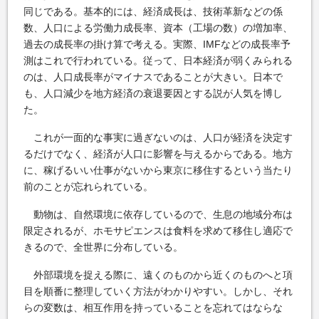
同じである。基本的には、経済成長は、技術革新などの係
数、人口による労働力成長率、資本（工場の数）の増加率、
過去の成長率の掛け算で考える。実際、IMFなどの成長率予
測はこれで行われている。従って、日本経済が弱くみられる
のは、人口成長率がマイナスであることが大きい。日本で
も、人口減少を地方経済の衰退要因とする説が人気を博し
た。
これが一面的な事実に過ぎないのは、人口が経済を決定す
るだけでなく、経済が人口に影響を与えるからである。地方
に、稼げるいい仕事がないから東京に移住するという当たり
前のことが忘れられている。
動物は、自然環境に依存しているので、生息の地域分布は
限定されるが、ホモサピエンスは食料を求めて移住し適応で
きるので、全世界に分布している。
外部環境を捉える際に、遠くのものから近くのものへと項
目を順番に整理していく方法がわかりやすい。しかし、それ
らの変数は、相互作用を持っていることを忘れてはならな