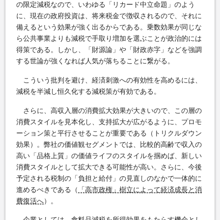
の限定減税なので、いわゆる「リカード中立命題」のよう
に、現在の政府投資は、将来税金で徴収されるので、それに
備えるという効果が強く出るからである。乗数効果が同じな
ら公共事業よりも減税で手取り増加を選ぶことが政治的には
得策である。しかし、「財源論」や「財政赤字」などを強調
する世論が強くなれば人気が落ちることに繋がる。
こういう批判を避け、経済刺激への有効性を高めるには、
減税を半減し恒久化する減税策が有効である。
さらに、高収入層の消費拡大効果が大きいので、この層の
消費スタイルを見本化し、支持拡大が広がるように、プロモ
ーション策と平行させることが重要である（トリクルダウン
効果）。弊社の価値観セグメントでは、比較的高齢で収入の
高い「品格上質」の価値ライフのスタイルを掴めば、新しい
消費スタイルとして拡大できる可能性が高い。さらに、今後
予定される税制の「負担と給付」の見直しのなかで一体的に
進めるべきである（
「高市政権」樹立によって経済成長と消
費復活へ
）。
企業としては、食料品減税を所得効果をもたらす機会とし