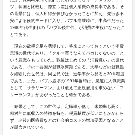
ツ、韓国と比較し、際立つ差は個人消費の成長率である。そ
の背景には、個人所得が伸びなかったことに加え、先行き不
安による倹約モードに入り、バブル崩壊時に、中高生だった
1980年代生まれの「バブル後世代」が消費の主役になったこ
とである。
現在の欲望充足を我慢して、将来にとっておくという消費
意識の世代であり、「クルマ買うなんてバカじゃないの」と
いう意識をもっていた。戦後はじめての「消費嫌い」の世代
である。その一要因が就職氷河期である。大卒などの就職難
を経験した世代は、同世代では、進学率から見ると30％程度
である。また、バブル崩壊の1991年当時は、急速に人気職業
として「サラリーマン」より敢えて正規雇用を求めない「フ
リーランス」があがったことも確かである。
結果として、この世代は、定職率が低く、未婚率も高く、
相対的に低収入の特徴を持ち、税貢献度が低いにもかかわら
ず、老後の医療費などの社会的コストの増加要因となること
が懸念されている。