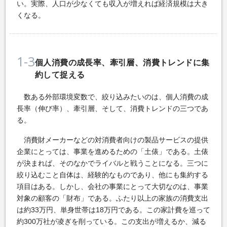
い。実際、人口が少なくても収入が増えれば経済規模は大き
くなる。
1-3
個人消費の成長率、牽引層、消費トレンドに集
約して捉える
数ある外部環境変数で、絞り込みたいのは、個人消費の成
長率（伸び率）、牽引層、そして、消費トレンドの三つであ
る。
消費財メーカーなどの対消費者向けの製品サービスの提供
企業にとっては、事業を進めるための「土俵」である。土俵
が決まれば、そのなかでライバルと戦うことになる。三つに
絞り込むこと自体は、経験的なものであり、他にも集約する
項目はある。しかし、会社の事業にとって大切なのは、事業
対象の顧客の「財布」である。ふたり以上の家族の消費支出
は約33万円、単身世帯は18万円である。この家計費を巡って
約300万社が凌ぎを削っている。この支出が増えるか、減る