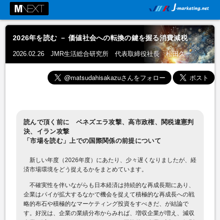
2026年を読む － 価値社会への転換の鍵を握る消費減税
2026.02.26 JMR生活総合研究所 代表取締役社長 松田久一
読んで頂く前に ベネズエラ攻撃、高市政権、関税違憲判
決、イラン攻撃
「市場を読む」上での国際関係の前提について
新しい年度（2026年度）にあたり、少々遅くなりましたが、経
済市場環境をどう捉えるかをまとめています。
不確実性を伴いながらも日本経済は持続的な再成長期にあり、
企業はパイが拡大するなかで機会を捉えて積極的な再成長への戦
略的布石や積極的なマーケティング投資をすべきだ、が結論で
す。好況は、企業の業績分布からみれば、増収企業が増え、減収