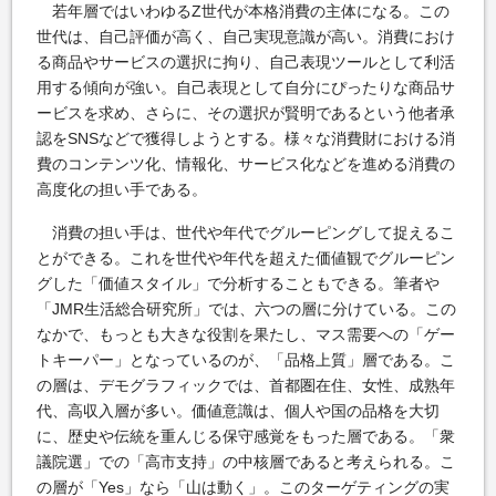
若年層ではいわゆるZ世代が本格消費の主体になる。この
世代は、自己評価が高く、自己実現意識が高い。消費におけ
る商品やサービスの選択に拘り、自己表現ツールとして利活
用する傾向が強い。自己表現として自分にぴったりな商品サ
ービスを求め、さらに、その選択が賢明であるという他者承
認をSNSなどで獲得しようとする。様々な消費財における消
費のコンテンツ化、情報化、サービス化などを進める消費の
高度化の担い手である。
消費の担い手は、世代や年代でグルーピングして捉えるこ
とができる。これを世代や年代を超えた価値観でグルーピン
グした「価値スタイル」で分析することもできる。筆者や
「JMR生活総合研究所」では、六つの層に分けている。この
なかで、もっとも大きな役割を果たし、マス需要への「ゲー
トキーパー」となっているのが、「品格上質」層である。こ
の層は、デモグラフィックでは、首都圏在住、女性、成熟年
代、高収入層が多い。価値意識は、個人や国の品格を大切
に、歴史や伝統を重んじる保守感覚をもった層である。「衆
議院選」での「高市支持」の中核層であると考えられる。こ
の層が「Yes」なら「山は動く」。このターゲティングの実