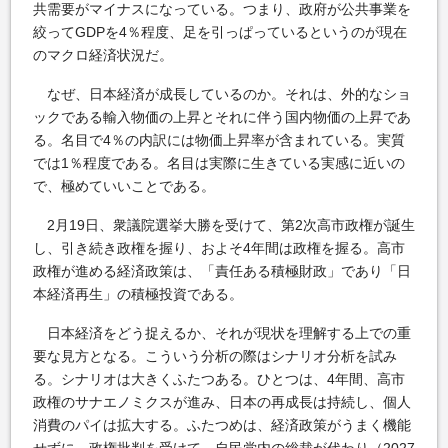
共需要がマイナスになっている。つまり、政府が公共事業を
絞ってGDPを4％程度、足を引っぱっているというのが現在
のマクロ経済状況だ。
なぜ、日本経済が成長しているのか。それは、外的なショ
ックである輸入物価の上昇とそれに伴う国内物価の上昇であ
る。名目で4％の内訳には物価上昇率が含まれている。実質
では1％程度である。名目は実際に生きている実感に近いの
で、極めていいことである。
2月19日、衆議院選挙大勝を受けて、第2次高市政権が誕生
し、引き続き政権を握り、およそ4年間は政権を握る。高市
政権が進める経済政策は、「責任ある積極財政」であり「日
本経済再生」の積極投資である。
日本経済をどう捉えるか、それが現状を理解する上での重
要な見方となる。こういう分析の際はシナリオ分析を試み
る。シナリオは大きくふたつある。ひとつは、4年間、高市
政権のサナエノミクスが進み、日本の再成長は持続し、個人
消費のパイは拡大する。ふたつめは、経済政策がうまく機能
せずに、政権批判を受けて、自民党内の総裁が代わり（2027