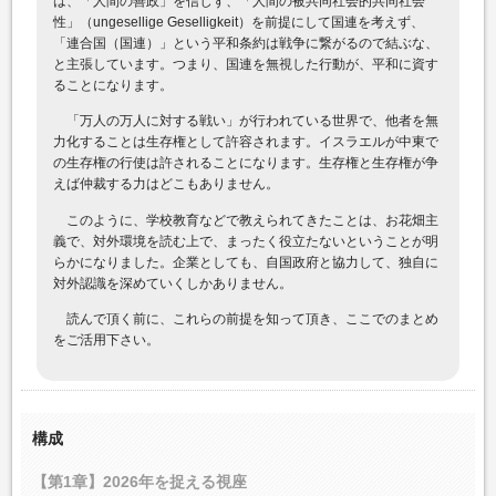
は、「人間の善政」を信じず、「人間の被共同社会的共同社会
性」（ungesellige Geselligkeit）を前提にして国連を考えず、
「連合国（国連）」という平和条約は戦争に繋がるので結ぶな、
と主張しています。つまり、国連を無視した行動が、平和に資す
ることになります。
「万人の万人に対する戦い」が行われている世界で、他者を無
力化することは生存権として許容されます。イスラエルが中東で
の生存権の行使は許されることになります。生存権と生存権が争
えば仲裁する力はどこもありません。
このように、学校教育などで教えられてきたことは、お花畑主
義で、対外環境を読む上で、まったく役立たないということが明
らかになりました。企業としても、自国政府と協力して、独自に
対外認識を深めていくしかありません。
読んで頂く前に、これらの前提を知って頂き、ここでのまとめ
をご活用下さい。
構成
【第1章】2026年を捉える視座