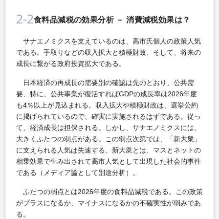
2-2
食料品減税の効果分析 － 消費減税効果は？
サナエノミクスを支えているのは、高市氏個人の政策人気
である。手取りなどの収入拡大と積極財政、そして、将来の
成長に繋がる政府投資拡大である。
日本経済の再成長の需要別の確認は先のとおり、公共需
要、特に、公共事業が復活すればGDPの成長率は2026年度
も4％以上が見込まれる。収入拡大や積極財政は、選挙公約
に掲げられているので、確実に実施されるはずである。従っ
て、経済成長は担保される。しかし、サナエノミクスには、
大きくふたつの弱点がある。この弱点次第では、「新大衆」
に支えられる人気は失速する。新大衆とは、マスとネットの
相乗効果で生み出されて高市人気として出現した社会的事件
である（メディア論として別途分析）。
ふたつの弱点とは2026年度の食料品減税である。この政策
がプラスになるか、マイナスになるかの不確実性が弱みであ
る。