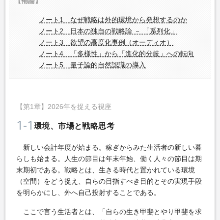
【補論】
ノート1 なぜ戦略は外的環境から発想するのか
ノート2 日本の独自の戦略論 － 「系列化」
ノート3 欲望の高度化事例（オーディオ）
ノート4 「多様性」から「進化的分岐」への転向
ノート5 量子論的自然認識の導入
【第1章】2026年を捉える視座
1-1
環境、市場と戦略思考
新しい会計年度が始まる。稼ぎからみた生活者の新しい暮
らしも始まる。人生の節目は年末年始、働く人々の節目は期
末期初である。戦略とは、生きる時代と置かれている環境
（空間）をどう捉え、自らの目指すべき目的とその実現手段
を明らかにし、外へ自己投射することである。
ここで言う生活者とは、「自らの生き甲斐とやり甲斐を求