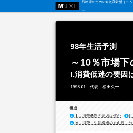
戦略家のための知的羅針盤［エム・
98年生活予測
～10％市場
I.消費低迷の要因
1998.01 代表 松田久一
構成
Ｉ．消費低迷の要因は何か
I
IV．消費－生活構造の方向性－