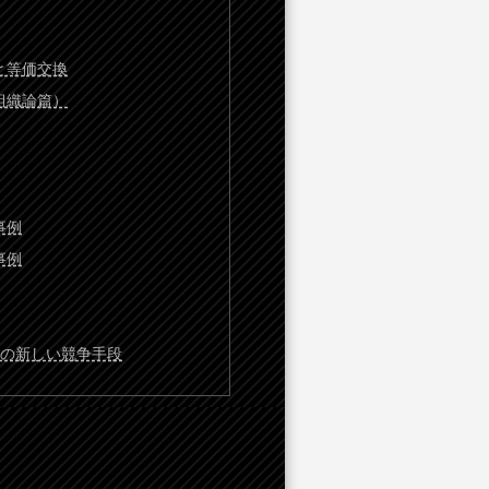
と等価交換
組織論篇）
事例
事例
めの新しい競争手段