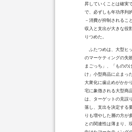
昇していくことは確実
で、必ずしも年功序列
－消費が抑制されるこ
収入と支出が大きな役割
りつめた。
ふたつめは、大型ヒッ
のマーケティングの失
まごっち」、「ものの
け」小型商品に止まっ
大衆化に歯止めがかか
宅に象徴される大型商
は、ターゲットの見誤
落し、支出を決定する要
りも増やした層の方が
との関連性は薄まり、
向けたマーケティング