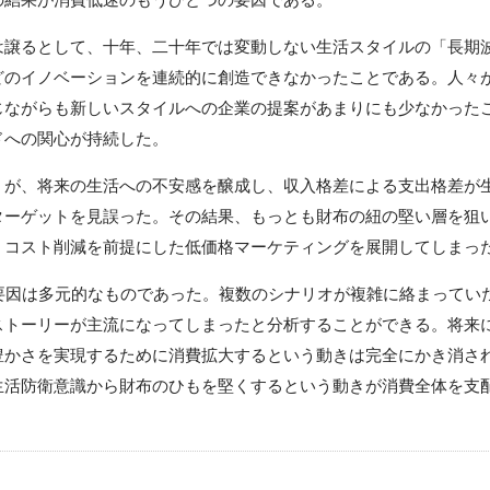
譲るとして、十年、二十年では変動しない生活スタイルの「長期波
どのイノベーションを連続的に創造できなかったことである。人々
じながらも新しいスタイルへの企業の提案があまりにも少なかった
ドへの関心が持続した。
が、将来の生活への不安感を醸成し、収入格差による支出格差が
ターゲットを見誤った。その結果、もっとも財布の紐の堅い層を狙
、コスト削減を前提にした低価格マーケティングを展開してしまっ
要因は多元的なものであった。複数のシナリオが複雑に絡まってい
ストーリーが主流になってしまったと分析することができる。将来
豊かさを実現するために消費拡大するという動きは完全にかき消さ
生活防衛意識から財布のひもを堅くするという動きが消費全体を支