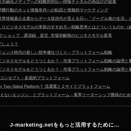
 巨大融合メディアへの戦略的対応―情報チャネルの再設計の提案
 消費行動のネット情報依存への転回と情報的マーケティング
ろ 世界情報寡占企業からデータ提供代が貰える日―「グーグル後の生活」
のづくりビジネスモデルの革新のすすめ方―戦略思考とはどういうものか（
クショップ 講演録 提言. 市場溶解期のビジネスモデル変革
何でしょう？
ージェンス時代の新しい競争優位づくり－プラットフォーム戦略
収益ビジネスモデルをどうつくるか？－市場プラットフォーム戦略の論理と
収益ビジネスモデルをどうつくるか？－市場プラットフォーム戦略の論理と
略コンセプト－多面的プラットフォーム
 or Two-Sided Platform？ 流通業と２サイドプラットフォーム
「見えないエンジン」とプラットフォーム－業界リーダーシップ獲得のた
J-marketing.netを
もっと活用するために…