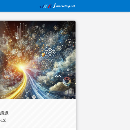
～
値意識
ング