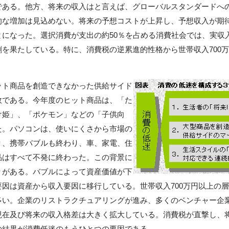
である。他方、将来の収入はと言えば、グローバルスタンダードへ
的な増加は見込めない。将来の予想コストが上昇し、予想収入が期
とになった。選択消費が支出の約50％を占める消費社会では、実収
を果たしている。特に、消費税の逆累進的性格から世帯収入700
ト商品を創造できなかった供給サイド
敗である。今年度のヒット商品は、「た
け姫」、「ポケモン」などの「子供向
た。パソコンは、使いにくさから市場の
り、携帯バブルも終わり、車、家電、住
品はすべて不発に終わった。この背景に
りがある。バブルによって資産価値が下
因は資産から収入要因に移行している。世帯収入700万円以上の
多い。企業のリストラクチュアリングが進み、多くのベンチャー企
現在及び将来の収入格差は大きく拡大している。消費税が直撃し、
の結果が消費低迷のもうひとつの要因である。