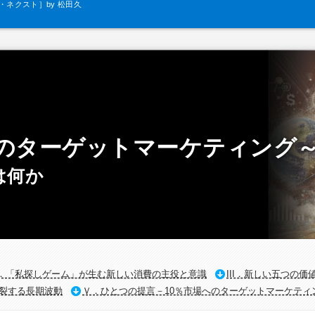
ネクスト］by 松田久
一
下のターゲットマーケティング
は何か
I．「私探しゲーム」が生む新しい消費の主役と意識
III．新しい五つの価
分裂する長期波動
Ｖ．ひとつの提言－10％市場へのターゲットマーケティ