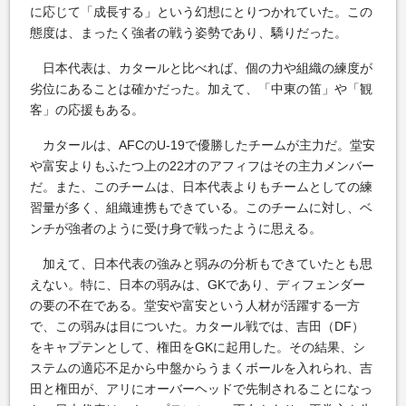
に応じて「成長する」という幻想にとりつかれていた。この
態度は、まったく強者の戦う姿勢であり、驕りだった。
日本代表は、カタールと比べれば、個の力や組織の練度が
劣位にあることは確かだった。加えて、「中東の笛」や「観
客」の応援もある。
カタールは、AFCのU-19で優勝したチームが主力だ。堂安
や富安よりもふたつ上の22才のアフィフはその主力メンバー
だ。また、このチームは、日本代表よりもチームとしての練
習量が多く、組織連携もできている。このチームに対し、ベ
ンチが強者のように受け身で戦ったように思える。
加えて、日本代表の強みと弱みの分析もできていたとも思
えない。特に、日本の弱みは、GKであり、ディフェンダー
の要の不在である。堂安や富安という人材が活躍する一方
で、この弱みは目についた。カタール戦では、吉田（DF）
をキャプテンとして、権田をGKに起用した。その結果、シ
ステムの適応不足から中盤からうまくボールを入れられ、吉
田と権田が、アリにオーバーヘッドで先制されることになっ