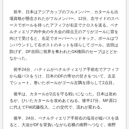
前半、日本はアジアカップのフルメンバー、カタールも出
場資格が懸念されたがフルメンバー。12分、左サイドのスペ
ースでボールを持ったアフィフが右足でクロスを送る。ペナ
ルティエリア内中央の今大会の得点王のアリがゴールに背を
向けて受けると、右足でオーバーヘッドキック。ボールはワ
ンバウンドして右ポストのネットを揺らしてゴール。吉田は
防げず、DF吉田に視界を奪われたGK権田のセーブはとどか
なかった。
前半24分、ハティムがペナルティエリア手前右でアフィフ
から縦パスをうけ、日本のDFの寄せの甘さをついて、左足
でシュート。巻いたボールがゴール左隅を揺らして2点目。
後半は、カタールが2点を守る戦いになった。日本は攻め
るが、ひいたカタールを攻めあぐねる。後半17分、MF原口
に代えてFW武藤投入。この交代で、流れが変わる。
後半、24分。ペナルティエリア手前右の塩谷が縦パスを送
ると、大迫がDFを背負いながら右横の南野へつなぐ。南野