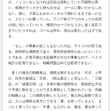
が、ノッコンをしなければ試合は逆転していた可能性が高
い。島根がラックから持ち出せば、ゴールに繋いだかもしれ
ない。仮に、大坂なおみがメンタルで崩れたままであったな
ら、クビトバが勝っていた。アジア杯でアリのキックが吉田
の頭に当たっていたり、権田のセーブがもう少し速く反応で
きていたりすれば、ゴールは外れ、流れは変わったはずであ
る。
「もし」の事象が起こらなかったのは、サイコロの目であ
る。絶対的な偶然性であり、歴史的必然性があったというこ
とである。計算不能な生起確率がゼロの事象なので、ベイズ
統計が応用できない。戦略問題はAIでは処理できない。
多くの過去の戦略家は、偶然を制するものを「天才」と呼
び、日本の参謀は「天佑」（秋山真之）と見なした。「三国
志」の「諸葛孔明」は、天候や風の偶然性を、呪術的な方法
で予測し制することができる軍師として描かれている。究極
の戦略とは、この偶然を制したものだ。個人的な経験で言え
ば、人には偶然を味方にできる「運」を持っている人と、ま
ったく持っていない「不運」な人がいる。最近、運を持って