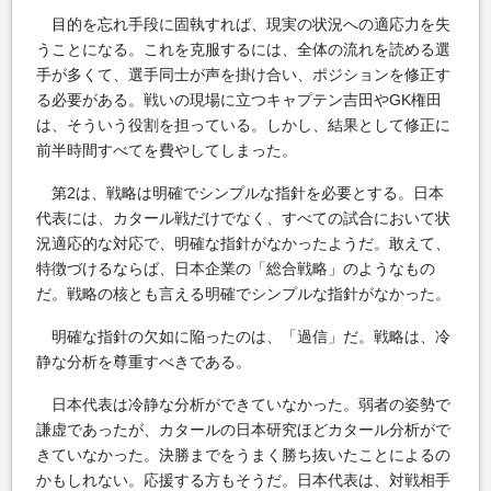
目的を忘れ手段に固執すれば、現実の状況への適応力を失
うことになる。これを克服するには、全体の流れを読める選
手が多くて、選手同士が声を掛け合い、ポジションを修正す
る必要がある。戦いの現場に立つキャプテン吉田やGK権田
は、そういう役割を担っている。しかし、結果として修正に
前半時間すべてを費やしてしまった。
第2は、戦略は明確でシンプルな指針を必要とする。日本
代表には、カタール戦だけでなく、すべての試合において状
況適応的な対応で、明確な指針がなかったようだ。敢えて、
特徴づけるならば、日本企業の「総合戦略」のようなもの
だ。戦略の核とも言える明確でシンプルな指針がなかった。
明確な指針の欠如に陥ったのは、「過信」だ。戦略は、冷
静な分析を尊重すべきである。
日本代表は冷静な分析ができていなかった。弱者の姿勢で
謙虚であったが、カタールの日本研究ほどカタール分析がで
きていなかった。決勝までをうまく勝ち抜いたことによるの
かもしれない。応援する方もそうだ。日本代表は、対戦相手