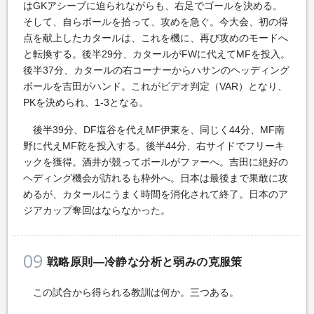
はGKアシーブに迫られながらも、右足でゴールを決める。
そして、自らボールを拾って、攻めを急ぐ。今大会、初の得
点を献上したカタールは、これを機に、再び攻めのモードへ
と転換する。後半29分、カタールがFWに代えてMFを投入。
後半37分、カタールの右コーナーからハサンのヘッディング
ボールを吉田がハンド。これがビデオ判定（VAR）となり、
PKを決められ、1-3となる。
後半39分、DF塩谷を代えMF伊東を、同じく44分、MF南
野に代えMF乾を投入する。後半44分、右サイドでフリーキ
ックを獲得。酒井が競ってボールがファーへ。吉田に絶好の
ヘディング機会が訪れるも枠外へ。日本は最後まで果敢に攻
めるが、カタールにうまく時間を消化されて終了。日本のア
ジアカップ奪回はならなかった。
09
戦略原則―冷静な分析と弱みの克服策
この試合から得られる教訓は何か。三つある。