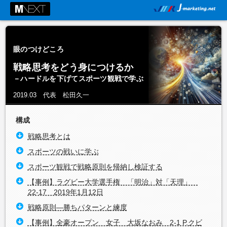
眼のつけどころ
戦略思考をどう身につけるか
－ハードルを下げてスポーツ観戦で学ぶ
2019.03 代表 松田久一
構成
戦略思考とは
スポーツの戦いに学ぶ
スポーツ観戦で戦略原則を帰納し検証する
【事例】ラグビー大学選手権 「明治」対「天理」
22-17 2019年1月12日
戦略原則―勝ちパターンと練度
【事例】全豪オープン 女子 大坂なおみ 2-1 P.クビ