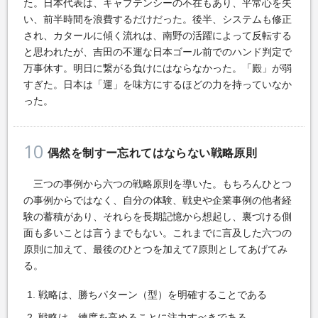
た。日本代表は、キャプテンシーの不在もあり、平常心を失
い、前半時間を浪費するだけだった。後半、システムも修正
され、カタールに傾く流れは、南野の活躍によって反転する
と思われたが、吉田の不運な日本ゴール前でのハンド判定で
万事休す。明日に繋がる負けにはならなかった。「殿」が弱
すぎた。日本は「運」を味方にするほどの力を持っていなか
った。
10
偶然を制すー忘れてはならない戦略原則
三つの事例から六つの戦略原則を導いた。もちろんひとつ
の事例からではなく、自分の体験、戦史や企業事例の他者経
験の蓄積があり、それらを長期記憶から想起し、裏づける側
面も多いことは言うまでもない。これまでに言及した六つの
原則に加えて、最後のひとつを加えて7原則としてあげてみ
る。
戦略は、勝ちパターン（型）を明確することである
戦略は、練度を高めることに注力すべきである