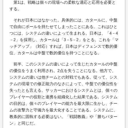
第1は、戦略は個々の現場への柔軟な適応と応用を必要と
する。
それが日本にはなかった。具体的には、カタールに、中盤
で自由にボールを持たせてしまったことにある。これはひと
つには、システムの違いによって生まれる。日本は、「4－4
－2」を採用し、カタールは「3－5－2」をとる。これを「マ
ッチアップ」（対応）すれば、日本はディフェンスで数的優
位、カタールは中盤で数的優位を持つことになる。
前半、このシステムの違いによって生じたカタールの中盤
の優位をうまく利用され、2点を失うことになる。他方で、
システムの違いは他チームとの対戦でもある。従って、シス
テムの現場での修正能力のなさによって、中盤での優位性を
失ったとも言える。サッカーにおけるシステムとは、個々の
プレイヤーの役割と連携を組織化した結果である。システム
の目的は、個々のプレイヤーの能力を最大限に生かし、チー
ムの攻撃力と守備力を最大化することである。システムに、
教条的に固執する必要はない。「戦闘教義」や「勝ちパター
ン」と同じだ。