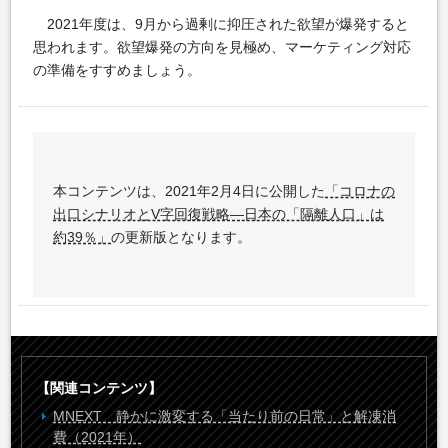
2021年度は、9月から過剰に抑圧された欲望が爆発すると
思われます。欲望爆発の方向を見極め、マーケティング対応
の準備をすすめましょう。
本コンテンツは、2021年2月4日に公開した
「コロナの
出口シナリオとV字回復戦略―日本の「隔離人口」は
約39％」
の更新版となります。
【関連コンテンツ】
MNEXT 静かに激変する「当たり前の日常」と解凍消
費（2021年）