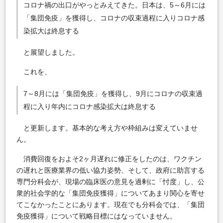
コロナ禍の出口がやっとみえてきた。日本は、5～6月には
「集団免疫」を獲得し、コロナの収束過程に入りコロナ感
染拡大は終息する
と展望しました。
これを、
7～8月には「集団免疫」を獲得し、9月にコロナの収束過
程に入り年内にコロナ感染拡大は終息する
と更新します。基本的な考え方や枠組みは変えていませ
ん。
消費回復をおよそ2ヶ月遅れに修正をしたのは、ワクチン
の遅れと医療業界の低い協力姿勢、そして、政府に助言する
専門分科会が、現場の臨床医の意見を過剰に「忖度」し、公
衆的社会学的な「集団免疫獲得」についてあまり関心を寄せ
てこなかったことにあります。現在でも分科会では、「集団
免疫獲得」について戦略目標にはなっていません。