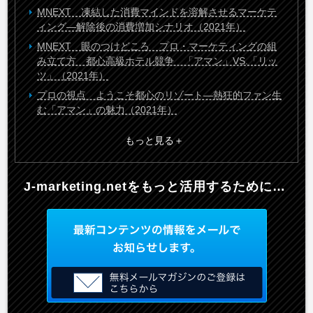
MNEXT 凍結した消費マインドを溶解させるマーケテ
ィング―解除後の消費増加シナリオ（2021年）
MNEXT 眼のつけどころ プロ・マーケティングの組
み立て方 都心高級ホテル競争 「アマン」VS.「リッ
ツ」（2021年）
プロの視点 ようこそ都心のリゾート―熱狂的ファン生
む「アマン」の魅力（2021年）
もっと見る
J-marketing.netを
もっと活用するために…