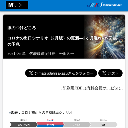
眼のつけどころ
コロナの出口シナリオ（2月版）の更新―2ヶ月遅れのV回復
の予兆
2021.05.31 代表取締役社長 松田久一
印刷用PDF（有料会員サービス）
■
図表．コロナ禍からの早期脱出シナリオ