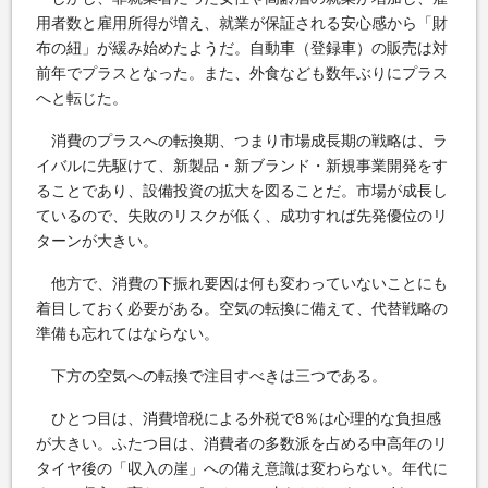
用者数と雇用所得が増え、就業が保証される安心感から「財
布の紐」が緩み始めたようだ。自動車（登録車）の販売は対
前年でプラスとなった。また、外食なども数年ぶりにプラス
へと転じた。
消費のプラスへの転換期、つまり市場成長期の戦略は、ラ
イバルに先駆けて、新製品・新ブランド・新規事業開発をす
ることであり、設備投資の拡大を図ることだ。市場が成長し
ているので、失敗のリスクが低く、成功すれば先発優位のリ
ターンが大きい。
他方で、消費の下振れ要因は何も変わっていないことにも
着目しておく必要がある。空気の転換に備えて、代替戦略の
準備も忘れてはならない。
下方の空気への転換で注目すべきは三つである。
ひとつ目は、消費増税による外税で8％は心理的な負担感
が大きい。ふたつ目は、消費者の多数派を占める中高年のリ
タイヤ後の「収入の崖」への備え意識は変わらない。年代に