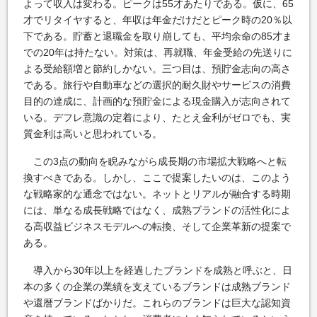
よって収入は変わる。ピークは55才あたりである。仮に、65
才でリタイヤすると、年収は年金だけだとピーク時の20％以
下である。貯蓄と退職金を取り崩しても、平均余命の85才ま
での20年は持たない。対策は、再就職、年金受給の先送りに
よる受給額増と節約しかない。三つ目は、預貯金志向の高さ
である。旅行や自動車などの選択的耐久財やサービスの消費
目的の達成に、計画的な預貯金による現金購入が志向されて
いる。デフレ意識の定着により、たとえ金利がゼロでも、実
質金利は高いと思われている。
この3点の動向を睨みながら成長期の市場拡大戦略へと転
換すべきである。しかし、ここで提案したいのは、このよう
な戦略家的な通念ではない。ネットとリアルが融合する時期
には、単なる成長戦略ではなく、成熟ブランドの活性化によ
る高収益ビジネスモデルへの転換、そして企業革新の提案で
ある。
導入から30年以上を経過したブランドを成熟と呼ぶと、日
本の多くの企業の業績を支えているブランドは成熟ブランド
や還暦ブランドばかりだ。これらのブランドは巨大な認知資