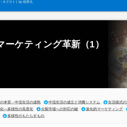
ネクスト］by 松田久
一
マーケティング革新（1）
の本質－中流生活の成熟
中流生活の成立と消費システム
生活様式の
化―多様性の高度化
分裂市場への対応の鍵
進化的マーケティング
多様性のもたらすもの