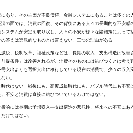
にあり、その主因が不良債権、金融システムにあることは多くの
経済の面では、消費の回復、その背後にある人々の長期的な不安感
融システムが安定を取り戻し、人々の不安が様々な諸施策によって
その答えは楽観的なものとは言えない。三つの理由がある。
久減税、税制改革、福祉政策などは、長期の収入―支出構造は改善
「前提条件」は改善されるが、消費そのものには結びつくとは考え
必需支出よりも選択支出に移行している現在の消費で、少々の収入
えない。
た時代はない。戦後にも、高度成長時代にも、バブル時代にも不安
た。不安と消費は直接に結びついているわけではない。
析的には長期の予想収入―支出構造の悲観性、将来への不安にあ
とだけではない。