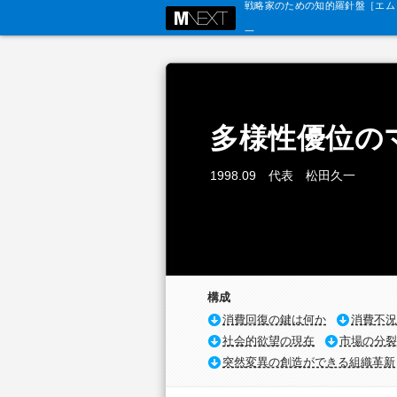
戦略家のための知的羅針盤［エム・
多様性優位の
1998.09 代表 松田久一
構成
消費回復の鍵は何か
消費不況
社会的欲望の現在
市場の分裂
突然変異の創造ができる組織革新