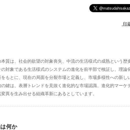
印
の本質は、社会的欲望の対象喪失、中流の生活様式の成熟という歴
その対象である生活様式のシステムの進化を前半部で検証し、理論
析をもとに、現在の局面を分裂市場と定義し、市場多様性への新し
功の鍵は、表層トレンドを見抜く進化的な市場認識、進化的マーケ
然変異を生み出せる組織革新にあるとしています。
鍵は何か