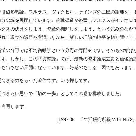
価値形態論、ワルラス、ヴィクセル、ケインズの巨匠の論理を、
自分の論を展開しています。冷戦構造が終焉しマルクスがイデオロ
ルクスの決算をしよう、資産の棚卸しをしよう、という試みのなか
優れて現実の課題を意識しながら、新しい理論の地平を切り開いて
学の分野では不均衡動学という分野の専門家です。そのものずば
ます。しかし、この「貨幣論」では、最新の資本論成立史と価値論
にも出さない展開になっています。好感のもてる一因でもあります
できる力をもった著作です。いち押しです。
づきたい思いで「蟻の一歩」としてこの巻を構成しました。
自選します。
[1993.06 「生活研究所報 Vol.1 N