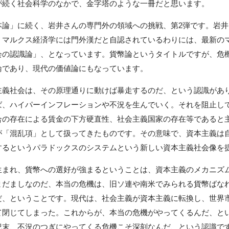
続く社会科学のなかで、金字塔のような一冊だと思います。
論」に続く、岩井さんの専門外の領域への挑戦、第2弾です。岩井
。マルクス経済学には門外漢だと自認されているわりには、最新の
会の認識論」、となっています。貨幣論というタイトルですが、危
論であり、現代の価値論にもなっています。
義社会は、その原理通りに動けば暴走するのだ、という認識があ
ば、ハイパーインフレーションや不況を生んでいく。それを阻止し
合の存在による賃金の下方硬直性、社会主義国家の存在等であると
が「混乱項」として扱ってきたものです。その意味で、資本主義は
するというパラドックスのシステムという新しい資本主義社会像を
まれ、貨幣への選好が強まるということは、資本主義のメカニズ
まだましなのだ、本当の危機は、旧ソ連や南米でみられる貨幣ばな
だ、ということです。現代は、社会主義が資本主義に転換し、世界
て閉じてしまった。これからが、本当の危機がやってくるんだ、と
紀末、不況のつぎにやってくる危機こそ深刻なんだ、という認識で