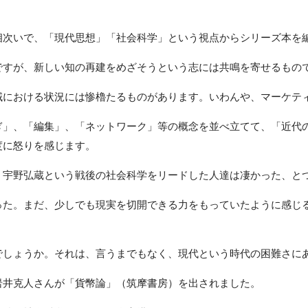
次いで、「現代思想」「社会科学」という視点からシリーズ本を
すが、新しい知の再建をめざそうという志には共鳴を寄せるもの
における状況には惨櫓たるものがあります。いわんや、マーケテ
」、「編集」、「ネットワーク」等の概念を並べ立てて、「近代
度に怒りを感じます。
宇野弘蔵という戦後の社会科学をリードした人達は凄かった、と
た。まだ、少しでも現実を切開できる力をもっていたように感じ
しょうか。それは、言うまでもなく、現代という時代の困難さに
井克人さんが「貨幣論」（筑摩書房）を出されました。