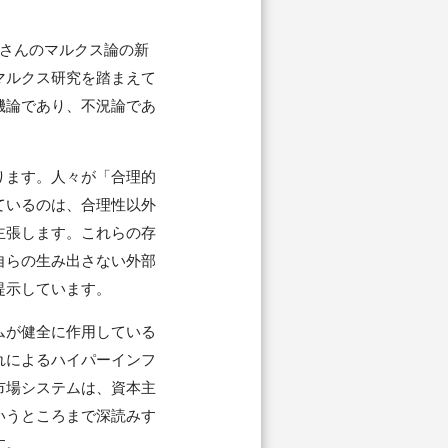
さんのマルクス論の新
マルクス研究を踏まえて
機論であり、不況論であ
ります。人々が「合理的
ているのは、合理性以外
主張します。これらの存
自らの生み出さない外部
提示しています。
ムが健全に作用している
れによるハイパーインフ
市場システムは、資本主
いうところまで深読みす
す。