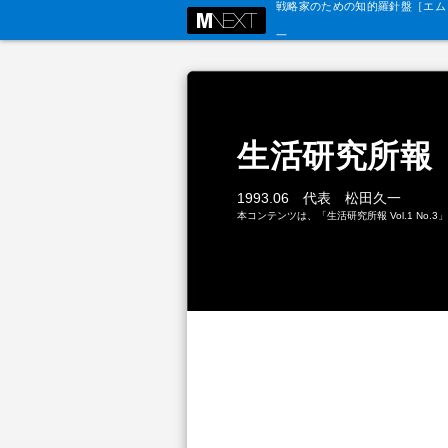
戦略家のための知的羅針盤［エム・
生活研究所報
1993.06 代表 松田久一
本コンテンツは、「生活研究所報 Vol.1 No