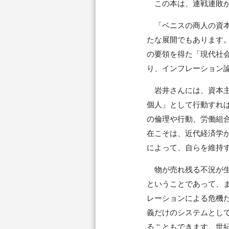
この本は、連戦連敗が
「ベニスの商人の資本
たな展開でもあります
の要領を得た「現代社
り、インフレーション
岩井さんには、資本主
個人」として行動すれ
の倫理や行動、労働組
在こそは、近代経済学
によって、自らを維持
物が売れ残る不況が生
ということであって、
レーションによる危機
義だけのシステムとし
ることもできます。世