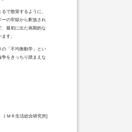
まるで散策するように、
ギーの牢獄から釈放され
で、最初に出た画期的な
います。
りの「不均衡動学」とい
論争をきっちり踏まえな
。
o.3」 ＪＭＲ生活総合研究所]