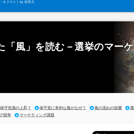
ネクスト］by 松田久
一
た「風」を読む－選挙のマー
保守意識の上昇？
保守党に有利な風がなぜ？
風の流れの深層
選
グ競争
マーケティング課題