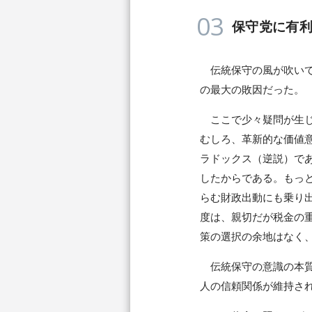
03
保守党に有
伝統保守の風が吹いて
の最大の敗因だった。
ここで少々疑問が生じ
むしろ、革新的な価値
ラドックス（逆説）で
したからである。もっ
らむ財政出動にも乗り
度は、親切だが税金の
策の選択の余地はなく
伝統保守の意識の本質
人の信頼関係が維持さ