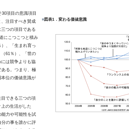
そ30項目の意識項目
■
図表1．変わる価値意識
と、注目すべき賛成
は三つの項目である
地道にこつこつと積み
％）、「生まれ育っ
（61％）、「世の
めには競争よりも協
である。つまり、極
調本位の価値意識が
目できる三つの項
ク上の生活がした
の能力や可能性を試
自分の事を誰かに評