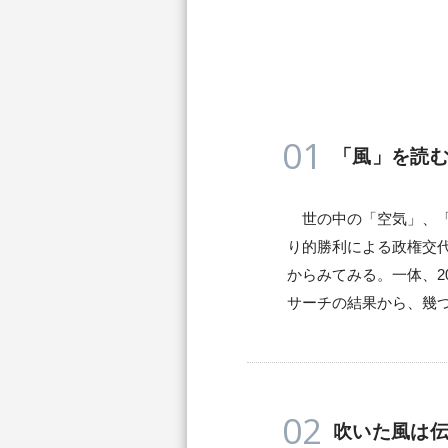
01
「風」を読
世の中の「空気」、「
り的勝利による政権交
からみてみる。一体、2
サーチの結果から、幾
02
吹いた風は