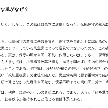
利な風がなぜ？
いた。しかし、この風は自民党に逆風となった。伝統保守の意識
る。伝統保守の意識に基盤を置き、保守党を自他ともに認めるの
意識にシフトしている民主党にとって逆風ではなかったのか。この
ある。実は、保守の風が自民に不利に作用したのは、まさに、保守
とも大きな点は、小泉構造改革路線を、民意を問わずに党内の談合
出したことである。4年前は、冷酷だが税金の軽い「冷酷軽税党」
重い「親切重税党」の化粧で臨んだ。民主党も同じ親切重税党で臨
、筋の通せなかった麻生自民党か、優柔不断そうな鳩山民主党の二
は、秩序、規範やルールの尊重にある。つまり、人々が「筋を通
れ、社会秩序が維持されると信じる価値体系である。