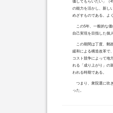
価してもらいたい」（4
の能力を活かし、新し
めざすものである。よ
この5年、一般的な価
自己実現を目指した個
この期間は丁度、郵政
緩和による構造改革で
コスト競争によって地
れる「成り上がり」の
われる時期である。
つまり、衆院選に吹き
った。