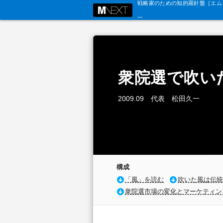
戦略家のための知的羅針盤［エム・
衆院選で吹い
2009.09 代表 松田久一
構成
「風」を読む
吹いた風は伝統
衆院選市場の変化とマーケティン