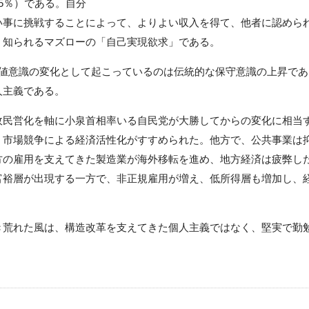
5％）である。自分
い事に挑戦することによって、よりよい収入を得て、他者に認めら
く知られるマズローの「自己実現欲求」である。
値意識の変化として起こっているのは伝統的な保守意識の上昇であ
人主義である。
民営化を軸に小泉首相率いる自民党が大勝してからの変化に相当
、市場競争による経済活性化がすすめられた。他方で、公共事業は
方の雇用を支えてきた製造業が海外移転を進め、地方経済は疲弊し
富裕層が出現する一方で、非正規雇用が増え、低所得層も増加し、
荒れた風は、構造改革を支えてきた個人主義ではなく、堅実で勤