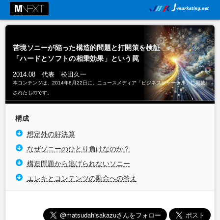
苦境ソニーが陥った構造的問題と打開策を検証
「ハードとソフトの相乗効果」という罠
2014.08 代表 松田久一
本コンテンツは、2014年8月22日に、ニュースメディア「ビジネスジャーナル」に掲載
されたものです。
構成
想定外の好決算
なぜソニーのひとり負けなのか？
構造問題から逃げられないソニー
エレキとコンテンツの融合への答え