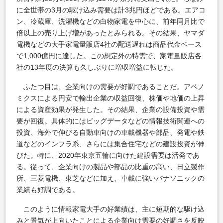
に全世帯の3月の駆け込み需要は計3兆円ほどである。エアコ
ン、冷蔵庫、洗濯機などの白物家電を中心に、前年同月比で
倍以上の売り上げ増があったとみられる。その結果、ヤマダ
電機などの大手家電量販店4社の配送遅れは商品代金ベース
で1,000億円に達した。この想定外の特需で、家電量販店各
社の13年度の決算も久しぶりに増収増益に転じた。
ふたつ目は、企業向けの需要が好調であることだ。アベノ
ミクスによる円安で輸出企業の収益回復、株価や地価の上昇
による資産効果が発生した。その結果、企業の設備投資や需
要が回復。具体的にはビッグデータなどの情報技術関連への
投資、海外で伸びる自動車向けの車載機器や部品、発電や鉄
道などのインフラ系、さらには集合住宅などの建設投資が伸
びた。特に、2020年東京五輪に向けた建設需要は活発であ
る。従って、企業向けの製品や部品の比重の高い、日立製作
所、三菱電機、東芝などに加え、車載に強いパナソニックの
業績も好調である。
このように情報家電大手の好業績は、主に短期的な駆け込
みと景気が上向いたことによる企業向け需要の好調さを反映