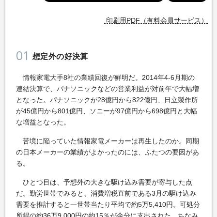
印刷用PDF（有料会員サービス）
01
想定外の好決算
情報家電大手8社の業績回復が鮮明だ。2014年4-6月期の
連結決算で、パナソニックなどの営業利益が対前年で大幅増
となった。パナソニックが28億円から822億円、日立製作所
が45億円から801億円、ソニーが97億円から698億円と大幅
な増益となった。
苦境に陥っていた情報家電メーカーは再生したのか。同期
の日本メーカーの業績がよかったのには、ふたつの要因があ
る。
ひとつ目は、予想外の大きな駆け込み需要が寄与した点
だ。勤労世帯でみると、消費増税直前である3月の駆け込み
需要を推計すると一世帯当たり平均で約5万5,410円。可処分
所得の約36万9,000円の約15％が余分に支出された。ちなみ