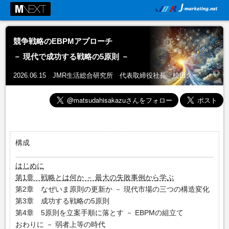
競争戦略のEBPMアプローチ
－ 現代で成功する戦略の5原則 －
2026.06.15 JMR生活総合研究所 代表取締役社長 松田久一
構成
はじめに
第1章 戦略とは何か － 最大の失敗事例から学ぶ
第2章 なぜいま原則の更新か － 現代市場の三つの構造変化
第3章 成功する戦略の5原則
第4章 5原則を立案手順に落とす － EBPMの組立て
おわりに － 弱者上等の時代