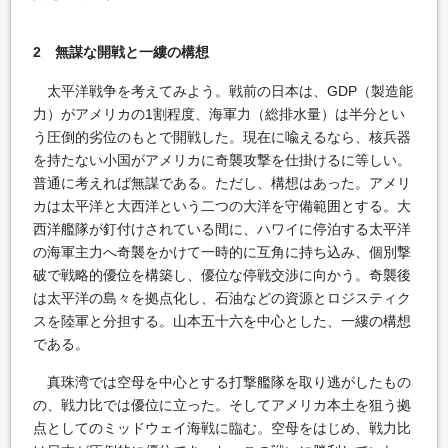
2 無謀な開戦と一縷の構想
太平洋戦争を考えてみよう。戦前の日本は、GDP（製造能
力）がアメリカの1割程度、海軍力（総排水量）は半分とい
う圧倒的劣位のもとで開戦した。現在に喩えるなら、核兵器
を持たない小国がアメリカに奇襲攻撃を仕掛けるに等しい。
普通に考えれば無謀である。ただし、構想はあった。アメリ
カは太平洋と大西洋という二つの大洋を守備範囲とする。大
西洋艦隊が釘付けされている間に、ハワイに停泊する太平洋
の海軍主力へ奇襲をかけて一時的に互角に持ち込み、個別撃
破で戦略的優位を構築し、優位な停戦交渉に向かう。奇襲後
は太平洋の島々を拠点化し、石油などの資源とロジスティク
スを陸軍と分担する。山本五十六を中心とした、一縷の構想
である。
真珠湾では空母を中心とする打撃艦隊を取り逃がしたもの
の、戦力比では優位に立った。そしてアメリカ本土を狙う拠
点としてのミッドウェイ海戦に臨む。空母をはじめ、戦力比