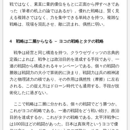
戦ではなく、素直に量的優位をもとに正面から押すべきであ
った（筆者の机上の論ではあるが）。優れた戦略は、賢く見
える複雑さではなく、力を集中できる単純さを持つ。複雑な
戦略は、現場を混乱させ、敵に読まれ、偶然に弱い。
4 戦略は二層からなる － ヨコの戦略とタテの戦略
戦争は経営と同じ構造を持つ。クラウゼヴィッツの古典的
定義によれば、戦争とは政治目的を達成する手段であり、一
連の戦闘から構成されるキャンペーンである。個々の戦闘の
勝敗は戦闘力の大小で算術的に決まり、戦闘力は兵の精神諸
力と物理諸力の積であり、その作用は偶然性（摩擦）に左右
される。この捉え方はドローン時代でも通用する。手段が技
術化したに過ぎない。
ここで戦略は二層に分かれる。個々の戦闘でどう勝つか。
これがヨコの戦略である。一連の戦闘をどう戦い続け、政治
目的を達成するか。これがタテの戦略である。太平洋戦争に
は100回ほどの戦闘があった。日本は真珠湾というヨコで優