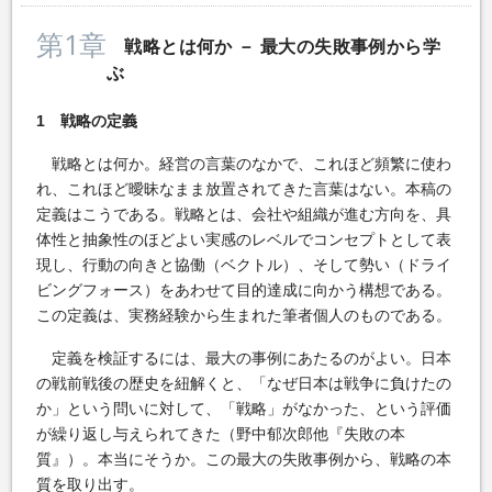
第1章
戦略とは何か － 最大の失敗事例から学
ぶ
1 戦略の定義
戦略とは何か。経営の言葉のなかで、これほど頻繁に使わ
れ、これほど曖昧なまま放置されてきた言葉はない。本稿の
定義はこうである。戦略とは、会社や組織が進む方向を、具
体性と抽象性のほどよい実感のレベルでコンセプトとして表
現し、行動の向きと協働（ベクトル）、そして勢い（ドライ
ビングフォース）をあわせて目的達成に向かう構想である。
この定義は、実務経験から生まれた筆者個人のものである。
定義を検証するには、最大の事例にあたるのがよい。日本
の戦前戦後の歴史を紐解くと、「なぜ日本は戦争に負けたの
か」という問いに対して、「戦略」がなかった、という評価
が繰り返し与えられてきた（野中郁次郎他『失敗の本
質』）。本当にそうか。この最大の失敗事例から、戦略の本
質を取り出す。