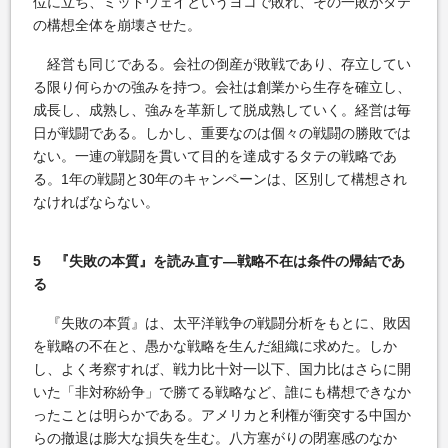
位に立ち、ミッドウェイというヨコで敗れ、その一敗がタテ
の構想全体を崩壊させた。
経営も同じである。会社の倒産が敗戦であり、存立してい
る限り何らかの強みを持つ。会社は創業から生存を確立し、
成長し、成熟し、強みを革新して脱成熟していく。経営は毎
日が戦闘である。しかし、重要なのは個々の戦闘の勝敗では
ない。一連の戦闘を貫いて目的を達成するタテの戦略であ
る。1年の戦闘と30年のキャンペーンは、区別して構想され
なければならない。
5 『失敗の本質』を読み直す―戦略不在は条件の帰結であ
る
『失敗の本質』は、太平洋戦争の戦闘分析をもとに、敗因
を戦略の不在と、愚かな戦略を生んだ組織に求めた。しか
し、よく考察すれば、戦力比十対一以下、国力比はさらに開
いた「非対称紛争」で勝てる戦略など、誰にも構想できなか
ったことは明らかである。アメリカと利権が衝突する中国か
らの撤退は膨大な損失を生む。八方塞がりの閉塞感のなか