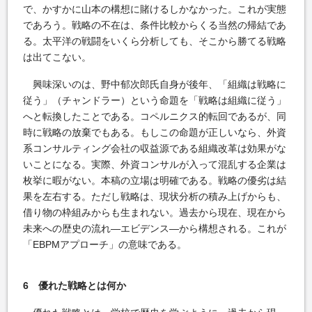
で、かすかに山本の構想に賭けるしかなかった。これが実態
であろう。戦略の不在は、条件比較からくる当然の帰結であ
る。太平洋の戦闘をいくら分析しても、そこから勝てる戦略
は出てこない。
興味深いのは、野中郁次郎氏自身が後年、「組織は戦略に
従う」（チャンドラー）という命題を「戦略は組織に従う」
へと転換したことである。コペルニクス的転回であるが、同
時に戦略の放棄でもある。もしこの命題が正しいなら、外資
系コンサルティング会社の収益源である組織改革は効果がな
いことになる。実際、外資コンサルが入って混乱する企業は
枚挙に暇がない。本稿の立場は明確である。戦略の優劣は結
果を左右する。ただし戦略は、現状分析の積み上げからも、
借り物の枠組みからも生まれない。過去から現在、現在から
未来への歴史の流れ―エビデンス―から構想される。これが
「EBPMアプローチ」の意味である。
6 優れた戦略とは何か