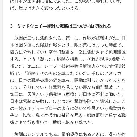
は日本が圧倒的に優位であった。この戦いに勝利していれ
ば、歴史は大きく変わったといえる。
3 ミッドウェイ―複雑な戦略は三つの理由で敗れる
敗因は三つに集約される。第一に、作戦が複雑すぎた。日
本は囮を使った陽動作戦をとり、敵が罠にはまった時点で、
四方に分散していた空母打撃群を一挙に集結させて包囲殲滅
する、という「凝った」戦略を構想し、それが現場の混乱を
招いた。第二に、レーダー技術や暗号解読力を含む情報諜報
戦で、「戦略」そのものを読まれていた。劣位のアメリカ
は、日本の戦略参謀の癖を読み、陽動に引っかかったふりを
して、分散していた打撃群を見えない裏から個別撃破した。
第三に、天候という偶発性（摩擦）が日本に不利に働いた。
日本は索敵に失敗し、ひとつの打撃群を除いて壊滅した。こ
の一敗がボディーブローのように効いて空母という機動力を
失い、以後、島々の兵力は補給が尽き、戦略原則に反する戦
術にまで行き着いて、敗戦へ転がり落ちた。
教訓はシンプルである。量的優位にあるときは、凝った作