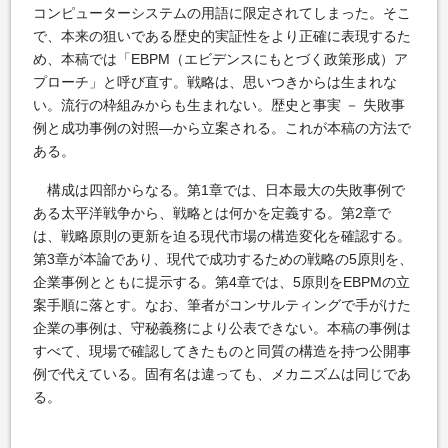
コンピューターシステムの用語に限定されてしまった。そこ
で、本来の狙いである歴史的実証性をより正確に表現するた
め、本稿では「EBPM（エビデンスにもとづく政策形成）ア
プローチ」と呼び直す。戦略は、思いつきからは生まれな
い。流行の枠組みからも生まれない。歴史と事実 － 失敗事
例と成功事例の対照―から立案される。これが本稿の方法で
ある。
構成は四部からなる。第1章では、日本最大の失敗事例で
ある太平洋戦争から、戦略とは何かを定義する。第2章で
は、戦略原則の更新を迫る現代市場の構造変化を確認する。
第3章が本論であり、現代で成功するための戦略の5原則を、
企業事例とともに提示する。第4章では、5原則をEBPMの立
案手順に落とす。なお、筆者がコンサルティングで手がけた
企業の事例は、守秘義務により公表できない。本稿の事例は
すべて、現場で確認してきたものと同質の構造を持つ公開事
例で代えている。固有名は違っても、メカニズムは同じであ
る。