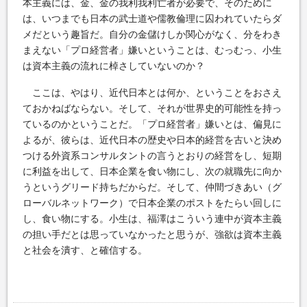
本主義には、金、金の我利我利亡者が必要で、そのために
は、いつまでも日本の武士道や儒教倫理に囚われていたらダ
メだという趣旨だ。自分の金儲けしか関心がなく、分をわき
まえない「プロ経営者」嫌いということは、むっむっ、小生
は資本主義の流れに棹さしていないのか？
ここは、やはり、近代日本とは何か、ということをおさえ
ておかねばならない。そして、それが世界史的可能性を持っ
ているのかということだ。「プロ経営者」嫌いとは、偏見に
よるが、彼らは、近代日本の歴史や日本的経営を古いと決め
つける外資系コンサルタントの言うとおりの経営をし、短期
に利益を出して、日本企業を食い物にし、次の就職先に向か
うというグリード持ちだからだ。そして、仲間づきあい（グ
ローバルネットワーク）で日本企業のポストをたらい回しに
し、食い物にする。小生は、福澤はこういう連中が資本主義
の担い手だとは思っていなかったと思うが、強欲は資本主義
と社会を潰す、と確信する。