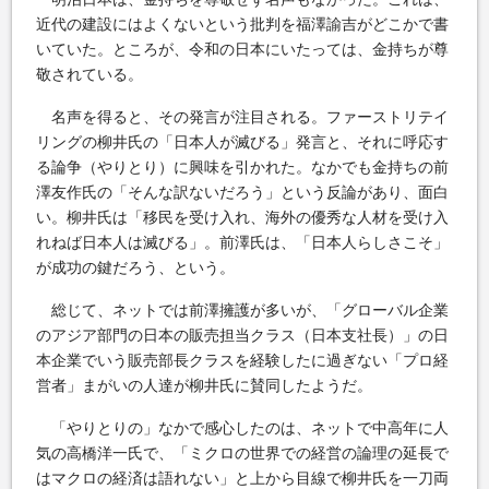
近代の建設にはよくないという批判を福澤諭吉がどこかで書
いていた。ところが、令和の日本にいたっては、金持ちが尊
敬されている。
名声を得ると、その発言が注目される。ファーストリテイ
リングの柳井氏の「日本人が滅びる」発言と、それに呼応す
る論争（やりとり）に興味を引かれた。なかでも金持ちの前
澤友作氏の「そんな訳ないだろう」という反論があり、面白
い。柳井氏は「移民を受け入れ、海外の優秀な人材を受け入
れねば日本人は滅びる」。前澤氏は、「日本人らしさこそ」
が成功の鍵だろう、という。
総じて、ネットでは前澤擁護が多いが、「グローバル企業
のアジア部門の日本の販売担当クラス（日本支社長）」の日
本企業でいう販売部長クラスを経験したに過ぎない「プロ経
営者」まがいの人達が柳井氏に賛同したようだ。
「やりとりの」なかで感心したのは、ネットで中高年に人
気の高橋洋一氏で、「ミクロの世界での経営の論理の延長で
はマクロの経済は語れない」と上から目線で柳井氏を一刀両