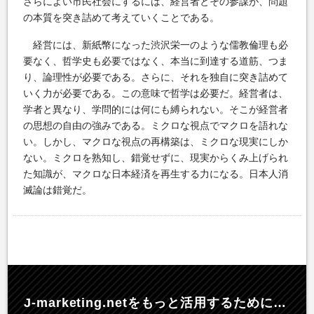
さらによい市民社会にするには、経営者とその参謀が、問題
の本質を突き詰めて考えていくことである。
経営には、新紙幣になった渋沢栄一のような儒教倫理も必
要なく、哲学史も必要ではなく、本当に到達する道筋、つま
り、論理性が必要である。さらに、それを独自に突き詰めて
いく力が必要である。この意味で哲学は必要だ。経営者は、
学者と異なり、学問的には何にも縛られない。そこが経営者
の思想の自由の強みである。ミクロな視点でマクロを語れな
い。しかし、マクロな視点の再構築は、ミクロな現実にしか
ない。ミクロを熟知し、錯覚せずに、現実からくみ上げられ
た知識が、マクロな日本経済を再生する力になる。日本人消
滅論は錯覚だ。
J-marketing.netを
もっと活用するために…