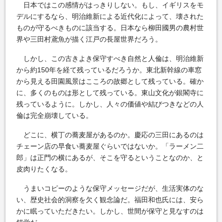
日本ではこの感情がはっきりしない。もし、イギリスをモ
デルにするなら、明治維新による近代化によって、壊された
ものが守るべきものに該当する。日本なら柳田國男の農村世
界や三田村鳶魚が描く江戸の長屋世界だろう。
しかし、この古きよき保守すべき自然と人倫は、明治維新
から約150年を経て残っているだろうか。東北新幹線の車窓
から見える田園風景はこころの故郷として残っている。確か
に、多くのものは形として残っている。東山文化が銀閣寺に
残っているように。しかし、人々の価値や結びつきなどの人
倫は完全崩壊している。
どこに、横丁の蕎麦屋があるのか。慶応の三田にあるのは
チェーン店の早食い蕎麦屋ぐらいではないか。「ラーメン二
郎」は正門の横にあるが、そこを守るということなのか、と
皮肉りたくなる。
うまいコピーのような保守メッセージだが、生活実体のな
い、歴史社会的洞察を欠く観念論だ。福田和也氏には、安ら
かに眠っていただきたい。しかし、世間が保守と見なすのは