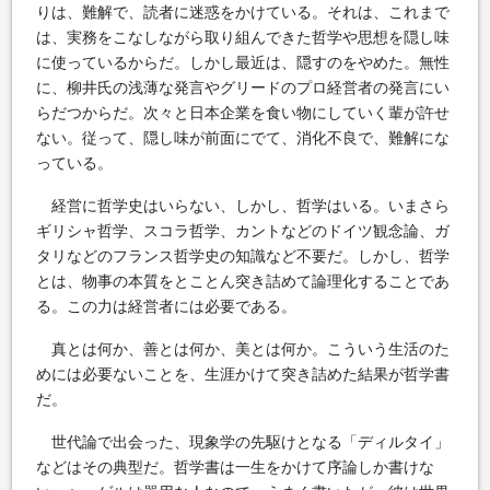
りは、難解で、読者に迷惑をかけている。それは、これまで
は、実務をこなしながら取り組んできた哲学や思想を隠し味
に使っているからだ。しかし最近は、隠すのをやめた。無性
に、柳井氏の浅薄な発言やグリードのプロ経営者の発言にい
らだつからだ。次々と日本企業を食い物にしていく輩が許せ
ない。従って、隠し味が前面にでて、消化不良で、難解にな
っている。
経営に哲学史はいらない、しかし、哲学はいる。いまさら
ギリシャ哲学、スコラ哲学、カントなどのドイツ観念論、ガ
タリなどのフランス哲学史の知識など不要だ。しかし、哲学
とは、物事の本質をとことん突き詰めて論理化することであ
る。この力は経営者には必要である。
真とは何か、善とは何か、美とは何か。こういう生活のた
めには必要ないことを、生涯かけて突き詰めた結果が哲学書
だ。
世代論で出会った、現象学の先駆けとなる「ディルタイ」
などはその典型だ。哲学書は一生をかけて序論しか書けな