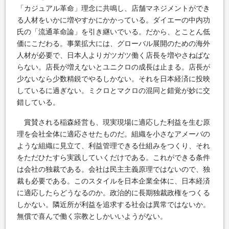
「カジュアル革命」理念に共鳴し、店舗マネジメントができ
る人材をいかに増やすかにかかっている。ダイエーの中内功
氏の「流通革命論」を引き継いでいる。だから、とことん低
価にこだわる。事業拡大には、グローバル展開のための海外
人材が必要で、日本人よりガツガツ働く店長を増やさねばな
らない。店長が増えないとユニクロの成長は止まる。店長が
少ないなら少数精鋭でやるしかない。それを日本経済に投映
しているに過ぎない。ミクロとマクロの混同と錯覚が妙に交
錯している。
賞賛される稲森経営も、現実現場に適応した利益を生む原
理を会社全体に適応させたものだ。組織を小さなアメーバの
ような組織に見立て、利益管理できる仕組みをつくり、それ
をただひたすら実践していくだけである。これができる条件
は会社の独裁である。会社は民主主義原理ではないので、独
裁も必要である。このスタイルを日本企業全体に、日本経済
に適応したらどうなるのか。政治的に長期独裁政権をつくる
しかない。隣近所が利益を追求する社会は異常ではないか。
無償で喜んで働く宗教としかいいようがない。