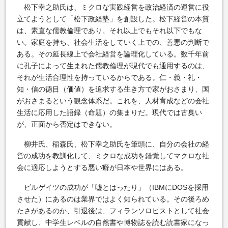
松下幸之助氏は、ミクロな実践経営を政治経済の運営に役
立てようとして「松下政経塾」を創設した。松下経営の本質
は、素直な儒教倫理であり、それ以上でもそれ以下でもな
い。家庭を持ち、社会生活をしていく上での、善悪の判断で
ある。その延長線上で会社経営を論理化している。数千年前
に孔子によって生まれた儒教倫理が現代でも通用するのは、
それが生活合理性を持っているからである。仁・義・礼・
知・信の徳目（価値）を追求する生き方で家がおさまり、国
がおさまるという観念体系だ。これを、人材育成などの会社
生活に応用した語録（命題）の集まりだ。現代では古臭い
が、正面から否定はできない。
柳井氏、稲森氏、松下幸之助氏を筆頭に、自分の会社の経
営の成功を教訓化して、ミクロな成功を錯覚してマクロな社
会に適応しようとする悪い癖が日本や世界にはある。
ビルゲイツの成功が「嘘とはったり」（IBMにDOSを採用
させた）にあるのは業界ではよく知られている。その後ろめ
たさがあるのか、引退後は、フィランソロピストとして社会
貢献し、中学生レベルの自然書や博物誌を読む読書家になっ