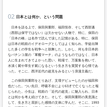
02
日本とは何か、という問題
日本を語る上で、保田與重郎、福田恆存、そして西部邁
（西部は保守ではない）は欠かせない人物で、特に、保田の
「日本の橋」は名作で読んで涙した記憶がある。特に、保田
は日本の戦前のイデオローグとしてはよく知られ、学徒出陣
した多くの学生を戦争へと鼓舞した。しかし、何も非日本的
なパチンコ屋の「軍艦マーチ」のようなものではなく、日本
人に生まれてきてよかった思い、戦場で、万葉集を抱いて、
水漬く屍や草生す屍になるという生き方を賞賛する心情であ
った。そこに、西洋近代の超克をみるという浪漫主義だ。
この保田與重郎をとりあげ、文壇デビューしたのが福田和
也だった。つい先日、呼吸不全により63才で亡くなったと報
じられた。小生は、戦前の「近代の超克」に魅入られ、日本
とは何かを考え続けてきた。そして、保田與重郎の美意識と
して、生き方と屈折した感情の文体に学んだ。そこに、1993