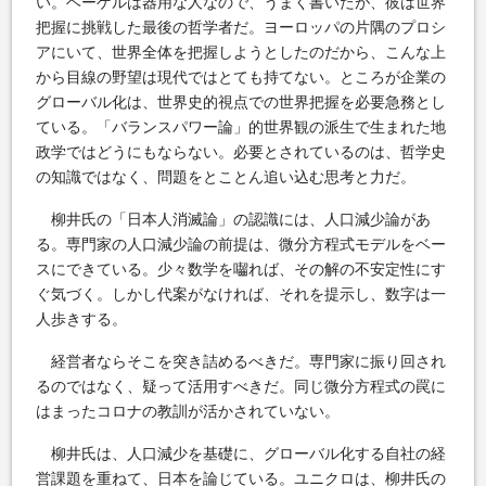
い。ヘーゲルは器用な人なので、うまく書いたが、彼は世界
把握に挑戦した最後の哲学者だ。ヨーロッパの片隅のプロシ
アにいて、世界全体を把握しようとしたのだから、こんな上
から目線の野望は現代ではとても持てない。ところが企業の
グローバル化は、世界史的視点での世界把握を必要急務とし
ている。「バランスパワー論」的世界観の派生で生まれた地
政学ではどうにもならない。必要とされているのは、哲学史
の知識ではなく、問題をとことん追い込む思考と力だ。
柳井氏の「日本人消滅論」の認識には、人口減少論があ
る。専門家の人口減少論の前提は、微分方程式モデルをベー
スにできている。少々数学を囓れば、その解の不安定性にす
ぐ気づく。しかし代案がなければ、それを提示し、数字は一
人歩きする。
経営者ならそこを突き詰めるべきだ。専門家に振り回され
るのではなく、疑って活用すべきだ。同じ微分方程式の罠に
はまったコロナの教訓が活かされていない。
柳井氏は、人口減少を基礎に、グローバル化する自社の経
営課題を重ねて、日本を論じている。ユニクロは、柳井氏の