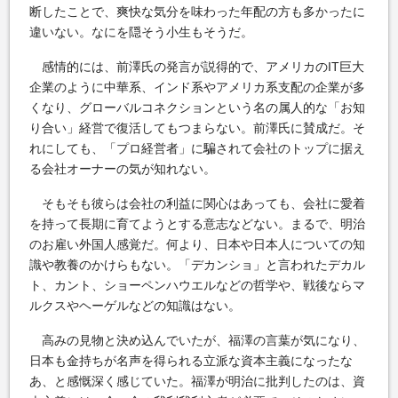
断したことで、爽快な気分を味わった年配の方も多かったに
違いない。なにを隠そう小生もそうだ。
感情的には、前澤氏の発言が説得的で、アメリカのIT巨大
企業のように中華系、インド系やアメリカ系支配の企業が多
くなり、グローバルコネクションという名の属人的な「お知
り合い」経営で復活してもつまらない。前澤氏に賛成だ。そ
れにしても、「プロ経営者」に騙されて会社のトップに据え
る会社オーナーの気が知れない。
そもそも彼らは会社の利益に関心はあっても、会社に愛着
を持って長期に育てようとする意志などない。まるで、明治
のお雇い外国人感覚だ。何より、日本や日本人についての知
識や教養のかけらもない。「デカンショ」と言われたデカル
ト、カント、ショーペンハウエルなどの哲学や、戦後ならマ
ルクスやヘーゲルなどの知識はない。
高みの見物と決め込んでいたが、福澤の言葉が気になり、
日本も金持ちが名声を得られる立派な資本主義になったな
あ、と感慨深く感じていた。福澤が明治に批判したのは、資