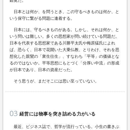
錯覚だ。
日本とは何か、を問うとき、この守るべきものは何か、と
いう保守に繋がる問題に逢着する。
日本には、守るべきものがある。しかし、それは何か、と
いう問いは難しい。多くの思想家が問い続けている問題だ。
日本を代表する思想家である川勝平太氏や梅原猛氏によれ
ば、恐らく、日本で花開いた大乗仏教、とりわけ、それを思
想化した親鸞の「衆生往生」、すなわち「平等」の価値とな
るのではないか。平等思想にもとづく「分厚い中流」の形成
が日本であり、日本の資産だった。
そう思うが、まだそこには思い至っていない。
03
経営には物事を突き詰める力がいる
最近、ビジネス誌で、哲学が流行っている。小生の書きぶ