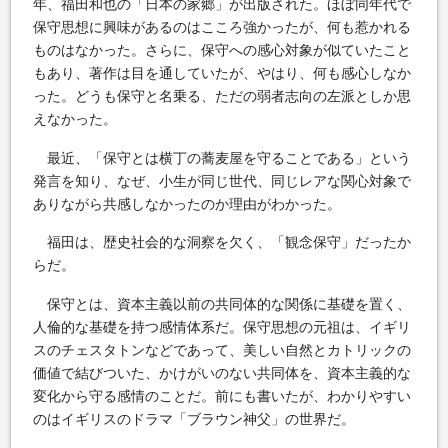
年、福田和也の「日本の家郷」が出版された。ほぼ同年代で
保守思想に興味があるのはこころ強かったが、何も惹かれる
ものはなかった。さらに、保守への感心対象が似ていたこと
もあり、著作は目を通していたが、やはり、何も感心しなか
った。どうも保守と名乗る、ただの弱者志向の左派としか思
えなかった。
最近、「保守とは横丁の蕎麦屋を守ることである」という
発言を知り、なぜ、小生が同じ世代、同じレアな関心対象で
ありながら共感しなかったのか理由がわかった。
福田は、歴史社会的な洞察を欠く、「観念保守」だったか
らだ。
保守とは、資本主義以前の共同体的な関係に基礎を置く、
人倫的な基礎を持つ感情体系だ。保守思想の元祖は、イギリ
スのチェスタトンなどであって、美しい自然とカトリックの
価値で結びついた、かけがいのない共同体を、資本主義的な
変化から守る感情のことだ。前にも書いたが、わかりやすい
のはイギリスのドラマ「ブラウン神父」の世界だ。