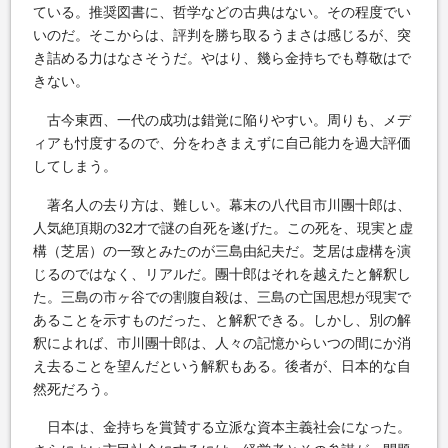
ている。推奨図書に、哲学などの古典はない。その程度でい
いのだ。そこからは、評判を勝ち取るうまさは感じるが、突
き詰める力はなさそうだ。やはり、幾ら金持ちでも尊敬はで
きない。
古今東西、一代の成功は錯覚に陥りやすい。周りも、メデ
ィアも忖度するので、分をわきまえずに自己能力を過大評価
してしまう。
著名人の去り方は、難しい。幕末の八代目市川團十郎は、
人気絶頂期の32才で謎の自死を遂げた。この死を、現実と虚
構（芝居）の一致とみたのが三島由紀夫だ。芝居は虚構を演
じるのではなく、リアルだ。團十郎はそれを越えたと解釈し
た。三島の市ヶ谷での割腹自殺は、三島の亡国思想が現実で
あることを示すものだった、と解釈できる。しかし、別の解
釈によれば、市川團十郎は、人々の記憶からいつの間にか消
え去ることを望んだという解釈もある。後者が、日本的な自
然死だろう。
日本は、金持ちを賞賛する立派な資本主義社会になった。