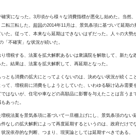
が確実になった。3月頃から様々な消費指標が悪化し始めた。当然
、二転三転した。
前回
の2014年11月は、景気条項に基づいて延期
ていた。従って、本来なら延期はできないはずだった。人々の大勢
月の「不確実」な状況が続いた。
り増税する、法案を拡大解釈あるいは衆議院を解散して、新たな
った。結果は、法案を拡大解釈して、再延期となった。
っとも消費の拡大にとってよくないのは、決めない状況が続くこ
よって、増税前に消費をしようとしていた、いわゆる駆け込み需要
どではないが、住宅や車などの高額品に影響を与えたことは言うま
感もあった。
増税法案を景気条項に基づいて一旦棚上げにし、景気条項のない
条件なしの拡大解釈によって再度延期するというのは、政府だけで
、状況依存的な判断、つまり、現実論としては延期すべきである。