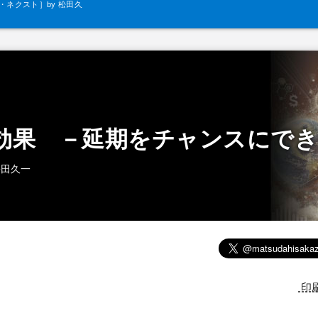
ネクスト］by 松田久
一
効果 －延期をチャンスにで
松田久一
印