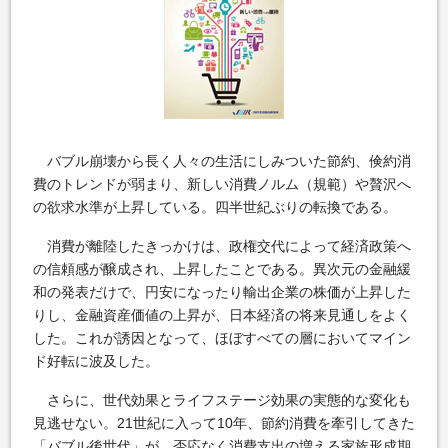
バブル崩壊から長く人々の生活にしみついた節約、倹約消
費のトレンドが弱まり、新しい消費ノルム（規範）や贅沢へ
の欲求水準が上昇している。四半世紀ぶりの転換である。
消費が離陸したきっかけは、政権交代によって経済政策へ
の信頼感が醸成され、上昇したことである。異次元の金融緩
和の発表だけで、円安になったり輸出企業の株価が上昇した
りし、金融資産価値の上昇が、日本経済の将来見通しをよく
した。これが誘因となって、ほぼすべての層においてマイン
ド好転に波及した。
さらに、世代効果とライフステージ効果の実態的な変化も
見逃せない。21世紀に入って10年、節約消費を牽引してきた
「バブル後世代」が、否応なく消費支出の増える家族形成期