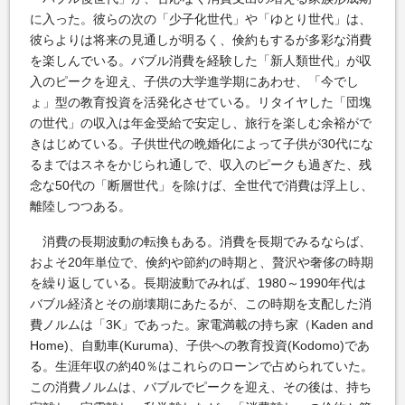
に入った。彼らの次の「少子化世代」や「ゆとり世代」は、
彼らよりは将来の見通しが明るく、倹約もするが多彩な消費
を楽しんでいる。バブル消費を経験した「新人類世代」が収
入のピークを迎え、子供の大学進学期にあわせ、「今でし
ょ」型の教育投資を活発化させている。リタイヤした「団塊
の世代」の収入は年金受給で安定し、旅行を楽しむ余裕がで
きはじめている。子供世代の晩婚化によって子供が30代にな
るまではスネをかじられ通しで、収入のピークも過ぎた、残
念な50代の「断層世代」を除けば、全世代で消費は浮上し、
離陸しつつある。
消費の長期波動の転換もある。消費を長期でみるならば、
およそ20年単位で、倹約や節約の時期と、贅沢や奢侈の時期
を繰り返している。長期波動でみれば、1980～1990年代は
バブル経済とその崩壊期にあたるが、この時期を支配した消
費ノルムは「3K」であった。家電満載の持ち家（Kaden and
Home)、自動車(Kuruma)、子供への教育投資(Kodomo)であ
る。生涯年収の約40％はこれらのローンで占められていた。
この消費ノルムは、バブルでピークを迎え、その後は、持ち