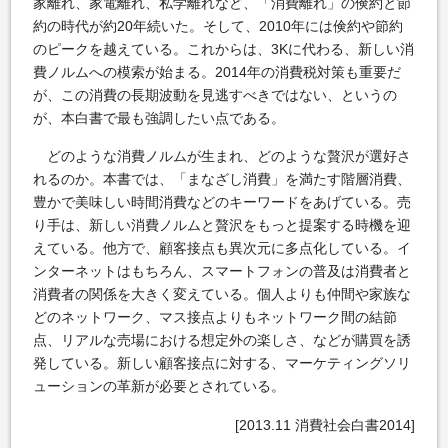
家離れ、家電離れ、私学離れなど、「消費離れ」の倹約と節
約の時代が約20年続いた。そして、2010年には倹約や節約
のピークを越えている。これからは、3Kに代わる、新しい消
費ノルムへの模索が始まる。2014年の消費税対策も重要だ
が、この消費の長期波動を見逃すべきではない、というの
が、本白書で最も強調したい点である。
どのような消費ノルムが生まれ、どのような贅沢が選好さ
れるのか。本書では、「まなざし消費」を満たす階層消費、
豊かで美味しい時間消費などのキーワードをあげている。売
り手は、新しい消費ノルムと贅沢をもっと提案する時機を迎
えている。他方で、顧客接点も異次元に多点化している。イ
ンターネットはもちろん、スマートフォンの普及は消費者と
消費者の関係を大きく変えている。個人よりも仲間や家族な
どのネットワーク、マス接点よりもネットワーク間の結節
点、リアルな売場における想定外の楽しさ、などが購買を誘
発している。新しい顧客接点に対する、マーケティングソリ
ューションの革新が必要とされている。
[2013.11 消費社会白書2014]