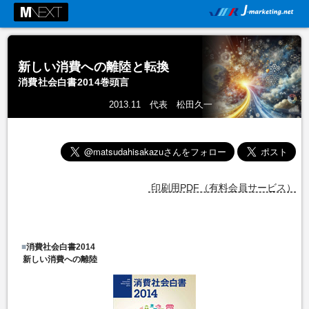
新しい消費への離陸と転換
消費社会白書2014巻頭言
2013.11 代表 松田久一
印刷用PDF（有料会員サービス）
■
消費社会白書2014
新しい消費への離陸