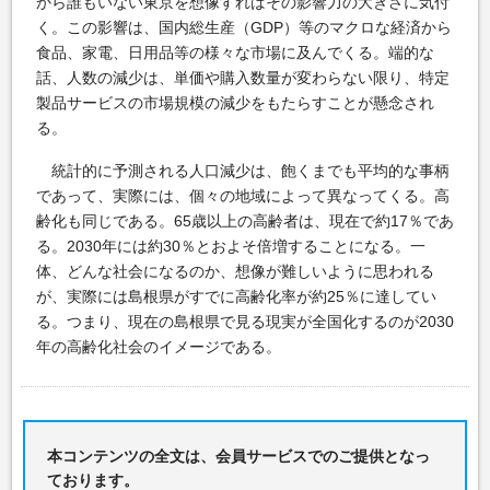
から誰もいない東京を想像すればその影響力の大きさに気付
く。この影響は、国内総生産（GDP）等のマクロな経済から
食品、家電、日用品等の様々な市場に及んでくる。端的な
話、人数の減少は、単価や購入数量が変わらない限り、特定
製品サービスの市場規模の減少をもたらすことが懸念され
る。
統計的に予測される人口減少は、飽くまでも平均的な事柄
であって、実際には、個々の地域によって異なってくる。高
齢化も同じである。65歳以上の高齢者は、現在で約17％であ
る。2030年には約30％とおよそ倍増することになる。一
体、どんな社会になるのか、想像が難しいように思われる
が、実際には島根県がすでに高齢化率が約25％に達してい
る。つまり、現在の島根県で見る現実が全国化するのが2030
年の高齢化社会のイメージである。
本コンテンツの全文は、会員サービスでのご提供となっ
ております。