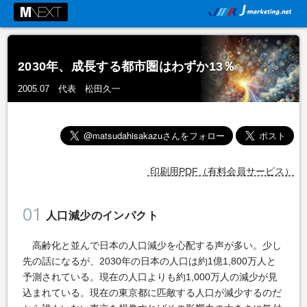
2030年、成長する都市圏はわずか13％
2005.07 代表 松田久一
印刷用PDF（有料会員サービス）
01
人口減少のインパクト
高齢化と並んで日本の人口減少を心配する声が多い。少し
先の話になるが、2030年の日本の人口は約1億1,800万人と
予測されている。現在の人口よりも約1,000万人の減少が見
込まれている。現在の東京都に匹敵する人口が減少するのだ