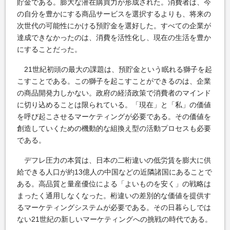
貯金である。膨大な潜在購買力が形成された。消費者は、今
の自分を豊かにする商品サービスを選択するよりも、将来の
次世代の可能性にかける預貯金を選好した。すべての企業が
達成できなかったのは、消費を活性化し、現在の生活を豊か
にすることだった。
21世紀初頭の最大の課題は、預貯金という眠れる獅子を起
こすことである。この獅子を起こすことができるのは、企業
の商品開発力しかない。政府の経済政策で消費者のマインド
に切り込めることは限られている。「現在」と「私」の価値
を呼び起こさせるマーケティングが必要である。その価値を
創造していくための機動的な組換え型の活動プロセスも必要
である。
デフレ圧力の本質は、日本の二桁違いの低労賃を膨大に供
給できる人口が約13億人の中国などの近隣諸国にあることで
ある。高品質と量産優位による「よいものを安く」の戦略は
まったく通用しなくなった。桁違いの差別的な価値を提供す
るマーケティングシステムが必要である。その日暮らしでは
ない21世紀の新しいマーケティングへの挑戦の時代である。