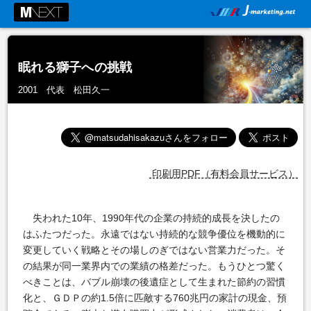
眠れる獅子への挑戦
2001 代表 松田久一
印刷用PDF（有料会員サービス）
失われた10年、1990年代の企業の持続的成長を決したの
はふたつだった。永遠ではない持続的な競争優位を機動的に
変更していく戦略とその場しのぎではない営業力だった。そ
の結果が同一業界内での業績の格差だった。もうひとつ驚く
べきことは、バブル崩壊の後遺症として生まれた節約の習慣
化と、ＧＤＰの約1.5倍に匹敵する760兆円の家計の現金、預