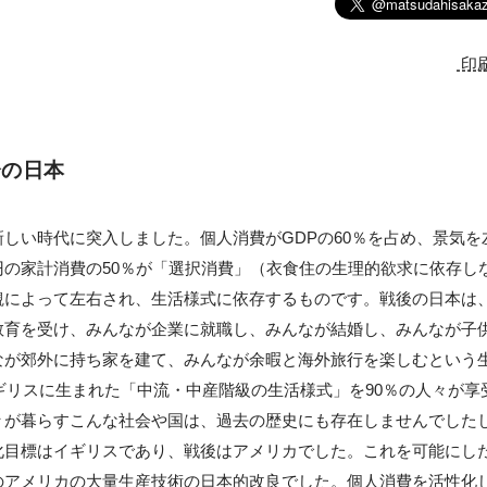
印
会の日本
しい時代に突入しました。個人消費がGDPの60％を占め、景気を
円の家計消費の50％が「選択消費」（衣食住の生理的欲求に依存し
観によって左右され、生活様式に依存するものです。戦後の日本は
教育を受け、みんなが企業に就職し、みんなが結婚し、みんなが子
なが郊外に持ち家を建て、みんなが余暇と海外旅行を楽しむという
イギリスに生まれた「中流・中産階級の生活様式」を90％の人々が
々が暮らすこんな社会や国は、過去の歴史にも存在しませんでした
化目標はイギリスであり、戦後はアメリカでした。これを可能にし
のアメリカの大量生産技術の日本的改良でした。個人消費を活性化