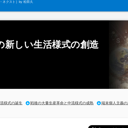
ネクスト］by 松田久
一
の新しい生活様式の創造
流様式の誕生
戦後の大量生産革命と中流様式の成熟
端末個人主義の