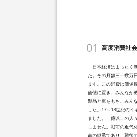
01
高度消費社
日本経済はまったく新
た。その月額三十数万
ます。この消費は価値
価値に置き、みんなが
製品と車をもち、みん
した。17～18世紀の
ました。一億以上の人
しません。戦前の近代
命の継承であり、戦後