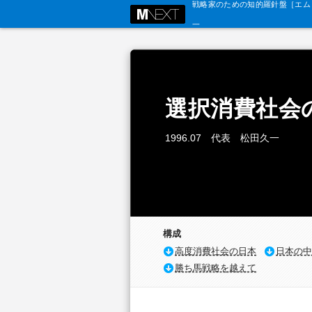
戦略家のための知的羅針盤［エム・
選択消費社会
1996.07 代表 松田久一
構成
高度消費社会の日本
日本の中
勝ち馬戦略を越えて