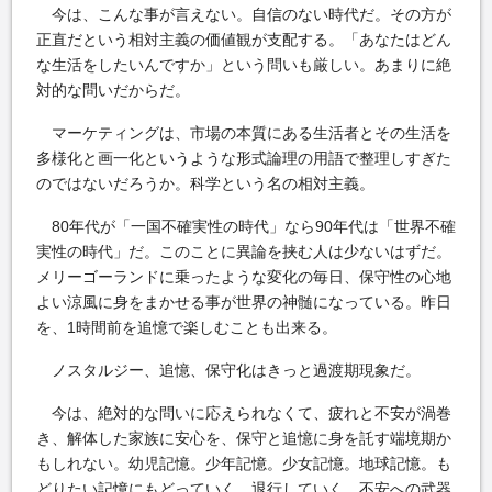
今は、こんな事が言えない。自信のない時代だ。その方が
正直だという相対主義の価値観が支配する。「あなたはどん
な生活をしたいんですか」という問いも厳しい。あまりに絶
対的な問いだからだ。
マーケティングは、市場の本質にある生活者とその生活を
多様化と画一化というような形式論理の用語で整理しすぎた
のではないだろうか。科学という名の相対主義。
80年代が「一国不確実性の時代」なら90年代は「世界不確
実性の時代」だ。このことに異論を挟む人は少ないはずだ。
メリーゴーランドに乗ったような変化の毎日、保守性の心地
よい涼風に身をまかせる事が世界の神髄になっている。昨日
を、1時間前を追憶で楽しむことも出来る。
ノスタルジー、追憶、保守化はきっと過渡期現象だ。
今は、絶対的な問いに応えられなくて、疲れと不安が渦巻
き、解体した家族に安心を、保守と追憶に身を託す端境期か
もしれない。幼児記憶。少年記憶。少女記憶。地球記憶。も
どりたい記憶にもどっていく、退行していく。不安への武器