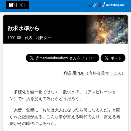
欲求水準から
1991.08 代表 松田久一
印刷用PDF（有料会員サービス）
多様化と画一化ではなく「欲求水準」（アスピレーショ
ン）で生活を捉えてみたらどうだろう。
大昔、父親に「お前は大人になったら何になるんだ」と聞
かれた記憶がある。こんな事が言える時代であり、言える自
信がその時代にはあった。