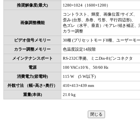
推奨解像度(最大)
1280×1024（1600×1200）
コントラスト、輝度、画像位置/サイズ、
歪み (台形、糸巻、弓形、平行四辺形)、
画像調整機能
色ズレ（水平、垂直）/モアレ/傾き補正
カラー調整
ビデオ信号メモリー
30種 (プリセットモード8種、ユーザーモー
カラー調整メモリー
色温度設定14段階
メインテナンスポート
RS-232C準拠、ミニDin-8ピンコネクタ
電源
100 VAC±10％、50/60 Hz
消費電力(節電時)
115 W (5 W以下)
外観寸法 （幅×高さ×奥行）
410×413×439 mm
重量(本体)
21.0 kg