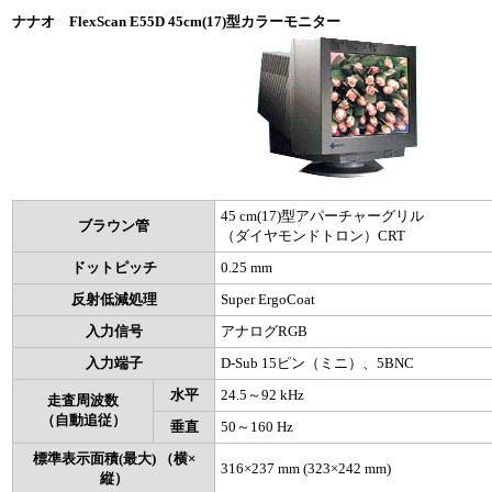
ナナオ FlexScan E55D 45cm(17)型カラーモニター
45 cm(17)型アパーチャーグリル
ブラウン管
（ダイヤモンドトロン）CRT
ドットピッチ
0.25 mm
反射低減処理
Super ErgoCoat
入力信号
アナログRGB
入力端子
D-Sub 15ピン（ミニ）、5BNC
水平
24.5～92 kHz
走査周波数
（自動追従）
垂直
50～160 Hz
標準表示面積(最大) （横×
316×237 mm (323×242 mm)
縦）